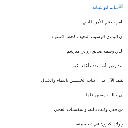
د
ا
إ
الغريب في الأمر يا أخي،
ل
ك
أن البدوي الوسيم، النحيف كخط الاستواء
ت
ر
الذي وصفه صديق روائي مبرشم
و
ن
منذ زمن بأنه مثقف أغلفة كتب
ي
ا
يقف الآن علي أعتاب الخمسين بالتمام والكمال
أي والله خمسين عاما
من فقر، وكتب بالية، واسكتشات الفحم،
وأولاد يكبرون في غفلة منه،