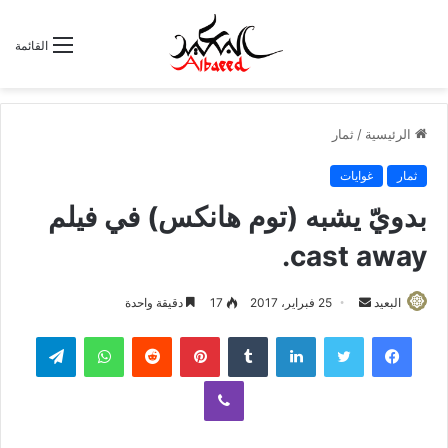
القائمة
الرئيسية
/
ثمار
ثمار
غوايات
بدويّ يشبه (توم هانكس) في فيلم
cast away.
البعيد
أ
25 فبراير، 2017
17
دقيقة واحدة
ر
لينكدإن
‏Tumblr
بينتيريست
‏Reddit
واتساب
تيلقرام
س
ل
ڤايبر
ب
ر
ي