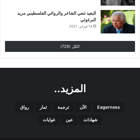
البعيد تنعي الشاعر والروائي الفلسطيني مريد
البرغوثي
14 فبراير، 2021
الكل (726)
المزيد..
Eagerness
الآن
ترجمة
ثمار
رواق
شهادات
عين
غوايات