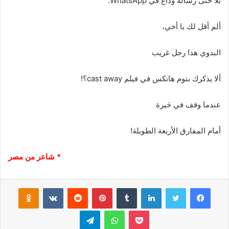
بلا حتى رسالة وداع في WhatsApp.
ألم أقل لك يا أخي،
البدوي هذا رجل غريب
ألا يذكرك بتوم هانكس في فيلم cast away؟!
عندما وقف في حَيرة
أمام المفارق الأربعة الطويلة!
* شاعر من مصر
فيسبوك
تويتر
لينكدإن
‏Tumblr
بينتيريست
‏Reddit
‏VKontakte
Odnoklassniki
بوكيت
واتساب
تيلقرام