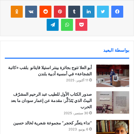
فيسبوك
تويتر
لينكدإن
‏Tumblr
بينتيريست
‏Reddit
‏VKontakte
Odnoklassniki
بوكيت
واتساب
تيلقرام
بواسطة البعيد
أبو العلا تتوج بجائزة بينتر استيلا قايتانو بلقب «كاتبة
الشجاعة» في أمسية أدبية بلندن
11 أكتوبر، 2025
صدور الكتاب الأول للطيب عبد الرحيم المشرّف
البيتُ الذي يَتَذَكَّر: مقدمة عن إعمار سودان ما بعد
الحرب
30 سبتمبر، 2025
“نداء يتعثّر كحجر” مجموعة شعرية لخالد حسين
6 يونيو، 2023