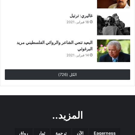
غاليري: ترتيل
18 فبراير، 2021
البعيد تنعي الشاعر والروائي الفلسطيني مريد
البرغوثي
14 فبراير، 2021
الكل (726)
المزيد..
Eagerness
الآن
ترجمة
ثمار
رواق