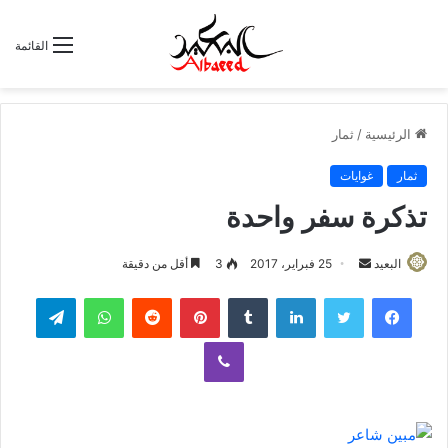
القائمة
الرئيسية
/
ثمار
ثمار
غوايات
تذكرة سفر واحدة
البعيد
أ
25 فبراير، 2017
3
أقل من دقيقة
ر
لينكدإن
‏Tumblr
بينتيريست
‏Reddit
واتساب
تيلقرام
س
ل
ڤايبر
ب
ر
ي
د