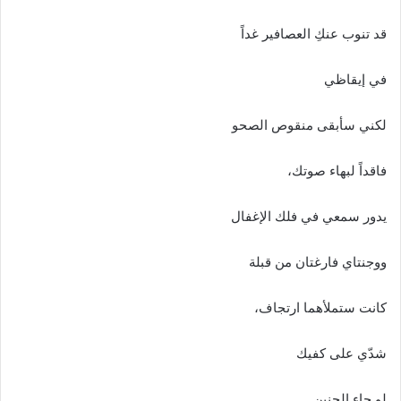
ا
إ
قد تنوب عنكِ العصافير غداً
ل
ك
في إيقاظي
ت
ر
لكني سأبقى منقوص الصحو
و
ن
فاقداً لبهاء صوتك،
ي
ا
يدور سمعي في فلك الإغفال
ووجنتاي فارغتان من قبلة
كانت ستملأهما ارتجاف،
شدّي على كفيك
لو جاء الحنين