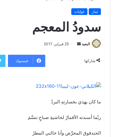
ثمار
غوايات
سدودُ المعجم
البعيد
أ
25 فبراير، 2017
ر
س
فيسبوك
شاركها
ل
ب
ر
ي
د
ما كان يهذي بخسارتهِ البردُ
ا
إ
ربّما أسندته الأقمارُ لحاشيةِ صباحٍ تنسَّمَ
ل
ك
ت
الحندقوق المحرَّض وأنا خالتي المطرُ