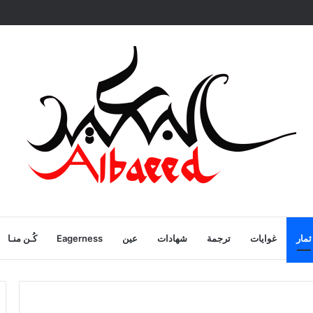
ية
ثمار
غوايات
ترجمة
شهادات
عين
Eagerness
كُـن منـا