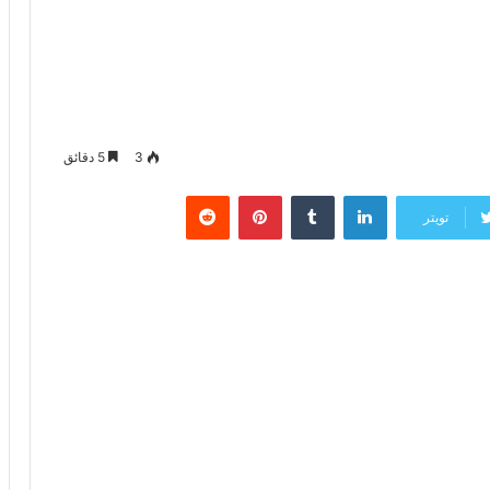
3
5 دقائق
لينكدإن
‏Tumblr
بينتيريست
‏Reddit
تويتر