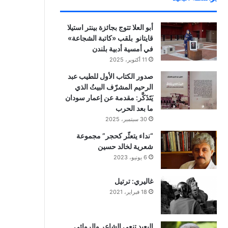
أبو العلا تتوج بجائزة بينتر استيلا
قايتانو بلقب «كاتبة الشجاعة»
في أمسية أدبية بلندن
11 أكتوبر، 2025
صدور الكتاب الأول للطيب عبد
الرحيم المشرّف البيتُ الذي
يَتَذَكَّر: مقدمة عن إعمار سودان
ما بعد الحرب
30 سبتمبر، 2025
“نداء يتعثّر كحجر” مجموعة
شعرية لخالد حسين
6 يونيو، 2023
غاليري: ترتيل
18 فبراير، 2021
البعيد تنعي الشاعر والروائي