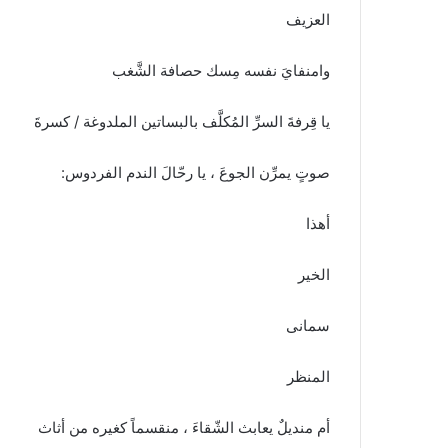
العزيف
وامنفايَ نفسه مِسك حصافة الشَّغب
يا قِرفةَ السرِّ المُكلَّف بالبساتين الملدوغة / كسرةَ
صوتٍ يمرِّن الجوعَ ، يا رحّالَ الندم الفردوس:
أهذا
الخير
سمانى
المنظر
أم منديلٌ يعابث الشّقاءَ ، منقسماً كغيره من أثاث