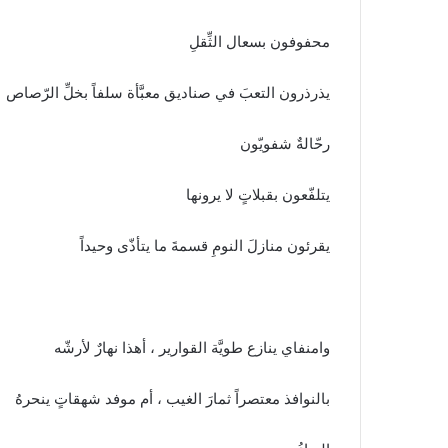
محفوفون بسعال الثِّقلِ
يذرذرون التعبَ في صناديق معبَّأة سلفاً بخلِّ الرّصاص
رحّالةٌ شفويّون
يتلفّعون بقبلاتٍ لا يرونها
يقرئون منازلَ النومِ قسمةَ ما يتأذّى وحيداً
وامنفاي ينازع طويَّة القوارير ، أهذا نهارٌ لأرشّه
بالنوافذ معتصراً ثمارَ الغيب ، أم موفد شهقاتٍ ينحرهُ