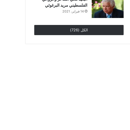
الفلسطيني مريد البرغوثي
14 فبراير، 2021
الكل (726)