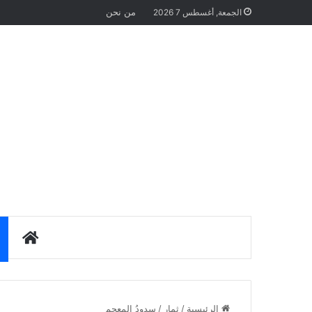
من نحن
الجمعة, أغسطس 7 2026
الرئيس
الرئيسية
/
ثمار
/
سدودُ المعجم