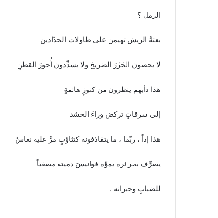
الرمل ؟
بعثةُ الريش تهيمن على طاولات الحدّادين
لا يحصون الجَزَرَ الضريحَ ولا يسدِّدون أُجورَ القطنِ
هذا دأبهم ينظرون من كنوزٍ هائمةٍ
إلى سرقاتٍ تركض وراءَ الحشد
هذا إذاً ، ربّما ، ما يتقاذفونه كتثاؤبٍ مرَّ عليه نعاسٌ
يصرِّف بجرائره يموِّه فوانيسَ دميته مصغياً
للضبابِ وجيرانه .