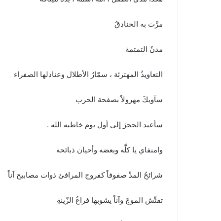
مرَّت به الخنادقُ
مدنُ التمتمة
التعاويذُ المهترئة ، سمّارُ الأطلال وعنادلها الصفراء
سآويكَ مهرولاً بصفحة الحرب
سأعيد الحجرَ إلى أول يوم خاطبه الله .
وامنفاي يا كلَّه وبعضه وأحيان ذبائحه
شرائحُ المدِّ صفوفاً كفروج المرافئ ذوات مصابيح آناً
تفتِّش الموجَ وآناً يشوبها فراغُ الزّينةِ