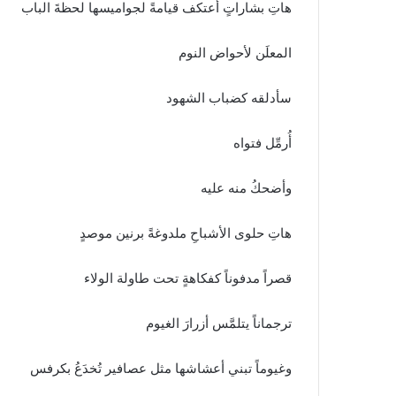
هاتِ بشاراتٍ أعتكف قيامةً لجواميسها لحظةَ الباب
المعلَن لأحواض النوم
سأدلقه كضباب الشهود
أُرمِّل فتواه
وأضحكُ منه عليه
هاتِ حلوى الأشباحِ ملدوغةً برنين موصدٍ
قصراً مدفوناً كفكاهةٍ تحت طاولة الولاء
ترجماناً يتلمَّس أزرارَ الغيوم
وغيوماً تبني أعشاشها مثل عصافير تُخدَعُ بكرفس