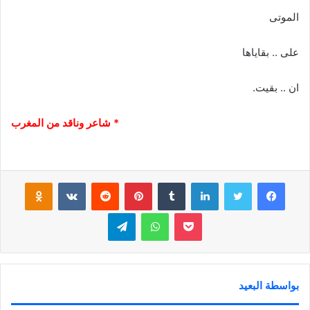
الموتى
على .. بقاياها
ان .. بقيت.
* شاعر وناقد من المغرب
فيسبوك
تويتر
لينكدإن
‏Tumblr
بينتيريست
‏Reddit
‏VKontakte
Odnoklassniki
بوكيت
واتساب
تيلقرام
بواسطة البعيد