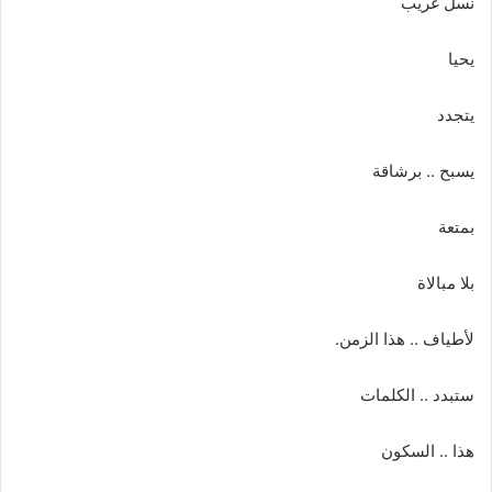
نسل غريب
يحيا
يتجدد
يسبح .. برشاقة
بمتعة
بلا مبالاة
لأطياف .. هذا الزمن.
ستبدد .. الكلمات
هذا .. السكون