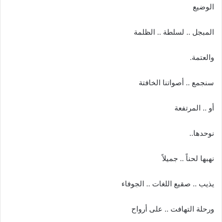
الوضيع
المبجل .. لسلطة .. الظلمة
والعتمة.
سنجمع .. أصواتنا الخافتة
أو .. المرتفعة
نوحدها..
نهبها لحناً .. جميلاً
يذيب .. صقيع اللغات .. الجوفاء
ورحلة التهافت .. على أرواح