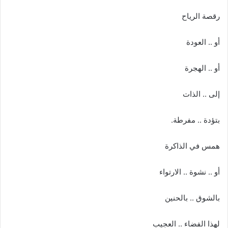
ا
إ
رقصة الرياح
ل
ك
أو .. العودة
ت
ر
أو .. الهجرة
و
ن
إلى .. الذات
ي
ا
بتؤدة .. مفرطة.
همس في الذاكرة
أو .. نشوة .. الارتواء
بالشوق .. بالحنين
لهذا الفضاء .. العجيب