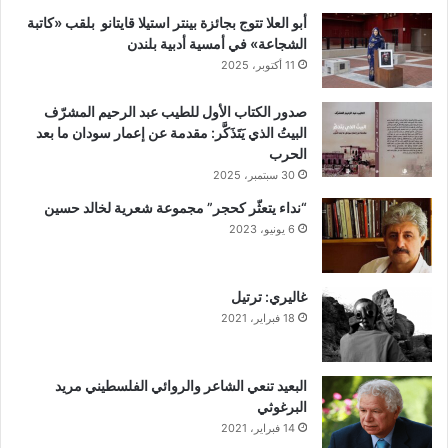
أبو العلا تتوج بجائزة بينتر استيلا قايتانو بلقب «كاتبة
الشجاعة» في أمسية أدبية بلندن
11 أكتوبر، 2025
صدور الكتاب الأول للطيب عبد الرحيم المشرّف
البيتُ الذي يَتَذَكَّر: مقدمة عن إعمار سودان ما بعد
الحرب
30 سبتمبر، 2025
“نداء يتعثّر كحجر” مجموعة شعرية لخالد حسين
6 يونيو، 2023
غاليري: ترتيل
18 فبراير، 2021
البعيد تنعي الشاعر والروائي الفلسطيني مريد
البرغوثي
14 فبراير، 2021