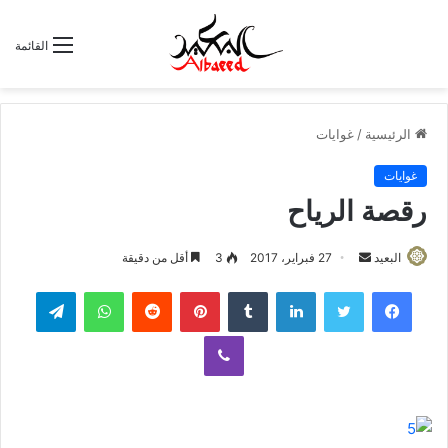
القائمة
الرئيسية
/
غوايات
غوايات
رقصة الرياح
البعيد
أ
27 فبراير، 2017
3
أقل من دقيقة
ر
لينكدإن
‏Tumblr
بينتيريست
‏Reddit
واتساب
تيلقرام
س
ل
ڤايبر
ب
ر
ي
د