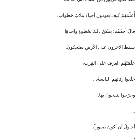
أُعلّمُهُمْ كيف يعودونَ أحياءَ بثلاثِ خطواتٍ.
قالَ أحدُهُم: يمكنُ ذلكَ بخُطوةٍ واحدةٍ!
سقطَ الآخرون على الأرضِ يضحكونْ.
علّمْتُهُم العزفَ على القِربِ،
خلَعوا رئاتَهم اليابسةَ…
وخرَجوا ينفخونَ بِها.
…
أحاولُ أن أكونَ صبوراً،