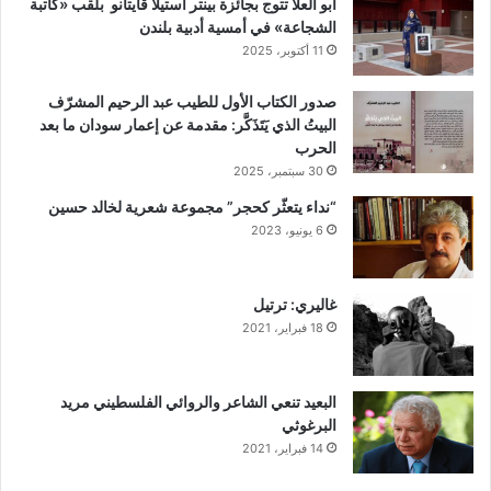
أبو العلا تتوج بجائزة بينتر استيلا قايتانو بلقب «كاتبة
الشجاعة» في أمسية أدبية بلندن
11 أكتوبر، 2025
صدور الكتاب الأول للطيب عبد الرحيم المشرّف
البيتُ الذي يَتَذَكَّر: مقدمة عن إعمار سودان ما بعد
الحرب
30 سبتمبر، 2025
“نداء يتعثّر كحجر” مجموعة شعرية لخالد حسين
6 يونيو، 2023
غاليري: ترتيل
18 فبراير، 2021
البعيد تنعي الشاعر والروائي الفلسطيني مريد
البرغوثي
14 فبراير، 2021