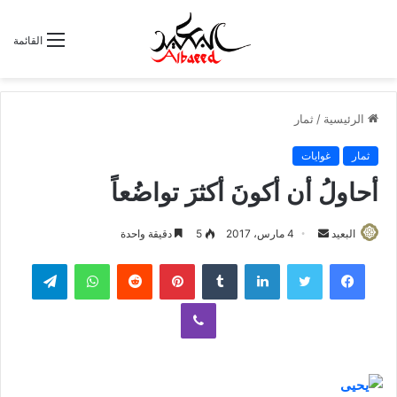
القائمة
الرئيسية
/
ثمار
ثمار
غوايات
أحاولُ أن أكونَ أكثرَ تواضُعاً
البعيد
أ
4 مارس، 2017
5
دقيقة واحدة
ر
لينكدإن
‏Tumblr
بينتيريست
‏Reddit
واتساب
تيلقرام
س
ل
ڤايبر
ب
ر
ي
د