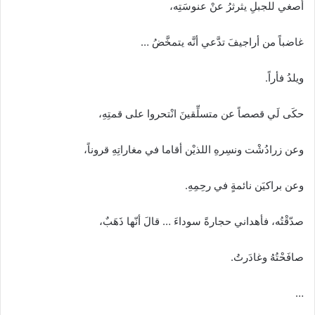
أُصغي للجبلِ يثرثرُ عنْ عنوسَتِه،
غاضباً من أراجيفَ تدَّعي أنَّه يتمخَّضُ …
ويلدُ فأراً.
حكَى لَي قصصاً عن متسلِّقينَ انْتحروا على قمتِهِ،
وعن زرادُشْت ونسِرهِ اللذيْن أقاما في مغاراتِهِ قروناً،
وعن براكيَن نائمةٍ في رحِمِهِ.
صدّقْتُه، فأهداني حجارةً سوداءَ … قالَ أنّها ذَهَبٌ،
صافَحْتُهُ وغادَرتُ.
…