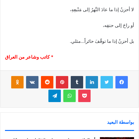
لا أحزنُ إذا ما عادَ النَّهرُ إلى مَنْبعِهِ،
أو راحَ إلى حتفِه،
بل أحزنُ إذا ما توقّفَ حائراً…مثلي.
* كاتب وشاعر من العراق
فيسبوك
تويتر
لينكدإن
‏Tumblr
بينتيريست
‏Reddit
‏VKontakte
Odnoklassniki
بوكيت
واتساب
تيلقرام
بواسطة البعيد