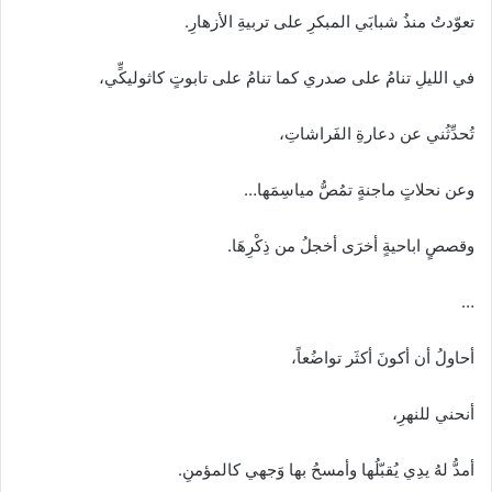
تعوّدتُ منذُ شبابَي المبكرِ على تربيةِ الأزهارِ.
في الليلِ تنامُ على صدري كما تنامُ على تابوتٍ كاثوليكٍّي،
تُحدِّثُني عن دعارةِ الفَراشاتِ،
وعن نحلاتٍ ماجنةٍ تمُصُّ مياسِمَها…
وقصصٍ اباحيةٍ أخرَى أخجلُ من ذِكْرِهَا.
…
أحاولُ أن أكونَ أكثَر تواضُعاً،
أنحني للنهرِ،
أمدُّ لهُ يدِي يُقبّلُها وأمسحُ بها وَجهي كالمؤمنِ.