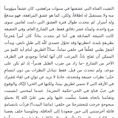
ا
إ
التقيت الفتاة التي عشقتها في سنوات مراهقتي، كان عشقاً ميؤوساً
ل
منه ولا مستقبلَ له إطلاقاً، ولكن، كما هو عشق المراهقة، فهو مندفعٌ
ك
وله أسرار. لم نتحدث طوال فترة العشق التي دامت لعامين سوى
ت
مرةٍ واحدة، ولمدّة عشر دقائق فقط، في الشارع العام، وفي الحقيقة
ر
كانت النتيجة الصادقة هي أننا لم نتحدث بتاتاً؛ كان أمراً مُحرجاً
و
بطريقةٍ بليدة، انتظرتها وقد تحوّل جسدي كلّه إلى طبلٍ نابض، وبدأت
ن
أشعرُ بقلبي مُعلَّقاً في حلقي تماماً، سادَّاً الطريق أمام أية كلمةٍ من
ي
الممكن أن تَفتَح باباً. المرعب كان أنها تُفاجأ بوجودي في الطرف
ا
الآخر من الشارع –ما زاد من ضرب الطبل هديراً- إذ لم نكن على
موعد، ولم نتحدث من قبل، فقط نتبادل النظرات من دون ابتسامٍ
حتّى؛ نظرات عميقة ومُتحدثة، عادةً لا تزيد عن ثوانٍ في لقاء مُفبرك
في الأزقة التي لا تنتمي لطريق بيتنا، ولكنها في الحي! (إيّاك والوقوع
في حبّ فتاةٍ في الحي-حكمة التجربة). عندما لمحتني ابتسمت
وتقدّمنا باتجاه بعضنا. سلّمت عليها ولم يمن عليّ الله إلا بجملةٍ
مبحوحةٍ خرجت مُتحشرجةً من حلقي: (ماشا البيت؟) فردّت بابتسامةٍ
قاتلة أخرستني إلى حين صعودنا إلى الحافلة، وجلوسنا خلف بعضنا
في الكراسي الوسطيّة (أي لا مجال للكلام)، ثمَّ نَزلت في محطّتها