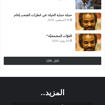
حملة حماية الحياة: في خَطرَات الشعب لِحَام
10 أغسطس، 2020
القوّات المشمشيّة*
20 يوليو، 2020
الكل (28)
المزيد..