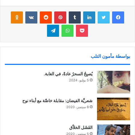
فيسبوك
تويتر
لينكدإن
‏Tumblr
بينتيريست
‏Reddit
‏VKontakte
Odnoklassniki
بوكيت
واتساب
تيلقرام
بواسطة مأمون التلب
يُصبِحُ السحرُ عادةً، في الغابة.
5 يوليو، 2024
شعريَّة الفيضان: مقابلة خاصَّة مع أبناء نوح
8 سبتمبر، 2020
الفَشَل الخلاّق
5 سبتمبر، 2020