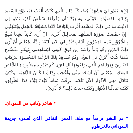
[رُبَمَا يَبْدُو لِيَ مَشْهَدَاً مُضْحِكَاً، ذَلِكَ الَّذِي كُنْتُ أَلْعَبُ فِيْهِ دَوْرَ السَّعِيد
بِكِتَابَةِ القَصيْدَةِ الأوْلَى، وسَعِيْدٌ بَأَن يَقْرَأهَا شَخْصٌ آخَرْ، تَبْدُو لِي
الابْتِسَامَة في ذَلِكَ المَشْهَد أَقْرَب لِلبَلاهَةْ لأنَّها مُشَبَّعَةٌ بِالجَهَلِ ويُمْكِنُنِي
-إنْ حَمِّضَتُ صُوَرَة المَشْهَد بِمحالِيلَ أُخْرَى- أنْ أَرَى كَائِنَاً بَشِعَاً يُشِعُّ
بِالشُّرُوْرِ بِفَمِهِ المَجْرُوحِ بأنْيَابٍ تَبْدُو لِي الآن أَلِيْفَةً جِدَّاً، يُمْكِنُنِي أَنْ أَرَى
ذَلِكَ الكَائِنْ وَهُوَ يَمدُّ رَأْسَهُ مِنْ فَوقِ كَتِفِي ليُشَاهِدني بِتَهَكمٍ مفْضُوحٍ
بَيْنَمَا كُنْتُ أَغْرَقُ في الفَخِّ، وهُوَ يُشَاهِدُ تِلْكَ الرَّغْبَة المَحْشُوّة بِبَرَكَاتِ
الآخَرِيْنَ وَمَرَايَاهُمْ الَّتِي يَرْفَعُونَهَا لَكَ لِتَرَى كَمْ تَبْدُو جَمِيْلاً بِرِدَاءِ الشَّاعِرِ
المَلاك. يُمْكِنُنِي أَنْ أَسْخَرَ مِنِّي وأُعْجب بِذَلِكَ الكَائِنْ الدَّاهِيَة، وكَيْفَ
تَبَادَلَ مَعِي الأَدْوَار الآن بَعْدَمَا عَرِفْتُ تَمَامَاً كَيْفَ يَبْدُو هَذَا الطَّرِيْق.
كَيْفَ تَبَادَلْنَا الأَدْوَار وكَيْفَ حَدَثَ ذَلِكَ؟ لا أَدْرِيْ].
* شاعر وكاتب من السودان.
* تم النشر تزامناً مع ملف الممر الثقافي الذي تُصدره جريدة
السوداني بالخرطوم.