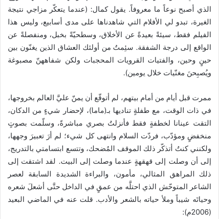
الذي أصبح نوعاً ما معروفاً. يقول كمال: (عندما يتعكّر مزاجي نتيجة
الغيرة، تبدو لي الأفلام التي شاهدناها على مدى أسابيع، وليس هذا
الفيلم فقط، سيئةً بعيدةً عن الأخلاق، وسطحيّةً بخبل، ومنفصلةً عن
الواقع إلى درجة الشفقة. سئِمتُ من أولئك العشاق الذين يغنّون بين
حينٍ وحين، والفتيات القرويات المحجبات ولكن شفاههنّ مصبوغة
ويُصبِحنَ مغنّيات خلال يومين).
ممرت قبل أيام من أمام بيتهم، لم أتوقّع أن يمنّ عليَّ العالم بخروجها،
في ذات الوقت، مع طفلةٍ تناديها بـ(ماما)، لإحضار شيءٍ من الدكان،
التقت عينانا لخطفةٍ فقط فأنزلتُ بصري مباشرةً، وسلّمت بصوتٍ
منخفضٍ ومؤدّب، فردّت السلام وانتهى كل شيء؛ لم أرَ تعبيرَ وجهها،
ولكنني كنتُ أتذكّر ذلك الموقف المُضحك، وتتسع ابتسامتي بالتدريج،
إلى أن وصلت إلى قهقهةٍ عندما وصلت إلى البيت. لقد اشتقت إلى
ذلك المراهق المثالي، مأمون، والبراءة الشديدة السابقة لعصر
الشاعر المتوحّش الذي احتلَّه من عمقٍ في الداخل حتَّى أشعلَ شعره
وحياتَه شيباً وملأ حياته بالشعر والأدب. قلت عنه في الماضي البعيد
(2006م):