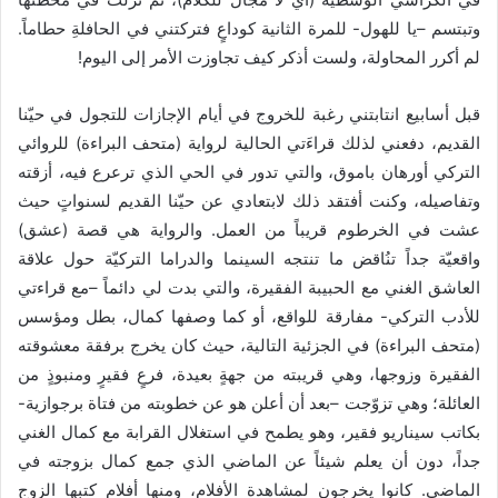
وتبتسم –يا للهول- للمرة الثانية كوداعٍ فتركتني في الحافلةِ حطاماً.
لم أكرر المحاولة، ولست أذكر كيف تجاوزت الأمر إلى اليوم!
قبل أسابيع انتابتني رغبة للخروج في أيام الإجازات للتجول في حيّنا
القديم، دفعني لذلك قراءَتي الحالية لرواية (متحف البراءة) للروائي
التركي أورهان باموق، والتي تدور في الحي الذي ترعرع فيه، أزقته
وتفاصيله، وكنت أفتقد ذلك لابتعادي عن حيّنا القديم لسنواتٍ حيث
عشت في الخرطوم قريباً من العمل. والرواية هي قصة (عشق)
واقعيّة جداً تنُاقض ما تنتجه السينما والدراما التركيّة حول علاقة
العاشق الغني مع الحبيبة الفقيرة، والتي بدت لي دائماً –مع قراءتي
للأدب التركي- مفارقة للواقع، أو كما وصفها كمال، بطل ومؤسس
(متحف البراءة) في الجزئية التالية، حيث كان يخرج برفقة معشوقته
الفقيرة وزوجها، وهي قريبته من جهةٍ بعيدة، فرعٍ فقيرٍ ومنبوذٍ من
العائلة؛ وهي تزوّجت –بعد أن أعلن هو عن خطوبته من فتاة برجوازية-
بكاتب سيناريو فقير، وهو يطمح في استغلال القرابة مع كمال الغني
جداً، دون أن يعلم شيئاً عن الماضي الذي جمع كمال بزوجته في
الماضي. كانوا يخرجون لمشاهدة الأفلام، ومنها أفلام كتبها الزوج