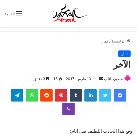
القائمة
الرئيسية
/
ثمار
ثمار
الآخر
مأمون التلب
أ
10 مارس، 2017
16
3 دقائق
ر
لينكدإن
‏Tumblr
بينتيريست
‏Reddit
واتساب
تيلقرام
س
ل
ڤايبر
ب
ر
ي
د
وقع هذا الحادث اللطيف قبل أيام: