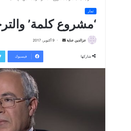
ثمار
‘مشروع كلمة’ والترج
عزالدين عناية
أ
9 أكتوبر، 2017
ر
س
فيسبوك
شاركها
ل
ب
ر
ي
د
ا
إ
ل
ك
ت