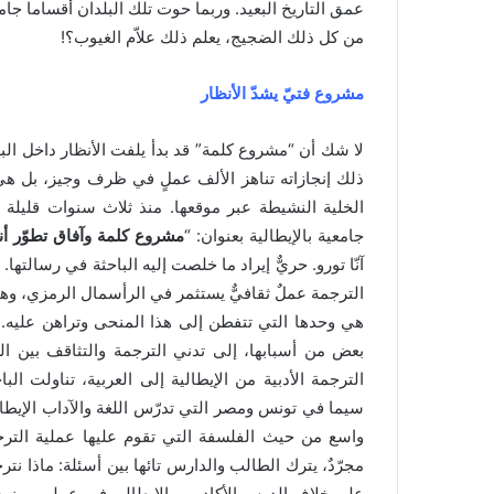
عمق التاريخ البعيد. وربما حوت تلك البلدان أقساما جامع
من كل ذلك الضجيج، يعلم ذلك علاّم الغيوب؟!
مشروع فتيّ يشدّ الأنظار
لا شك أن “مشروع كلمة” قد بدأ يلفت الأنظار داخل الب
ذلك إنجازاته تناهز الألف عملٍ في ظرف وجيز، بل هي ث
الخلية النشيطة عبر موقعها. منذ ثلاث سنوات قليلة
جامعية بالإيطالية بعنوان: “
مشروع كلمة وآفاق تطوّر أنش
آنّا تورو. حريٌّ إيراد ما خلصت إليه الباحثة في رسالتها. ت
الترجمة عملٌ ثقافيٌّ يستثمر في الرأسمال الرمزي، وه
هي وحدها التي تتفطن إلى هذا المنحى وتراهن عليه. مب
بعض من أسبابها، إلى تدني الترجمة والتثاقف بين ا
الترجمة الأدبية من الإيطالية إلى العربية، تناولت الب
سيما في تونس ومصر التي تدرّس اللغة والآداب الإيطالي
واسع من حيث الفلسفة التي تقوم عليها عملية الترجم
مجرّدٌ، يترك الطالب والدارس تائها بين أسئلة: ماذا ن
على خلاف الدرس الأكاديمي الإيطالي فهو عملي ومنهج