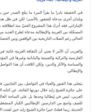
في الحقيقة نادرا ما يقرأ المرء ما يثلج الصدر حين يت
وبلدان أخرى مدعاة للشعور بالأسى؛ لكن في ظل هذا ا
الإماراتي. فقد أدرك هذا المشروع الفتيّ منذ انطلاقته 
المسجّلة بين العربية والإيطالية مدعاة لطرح العديد من
الحالي رغم الصلات التاريخية بين الواقعين وبين الحض
والغريب أن الأمر لا يعني أن الثقافة العربية غائبة ف
الفارسية والتركية والصينية واليابانية وغيرها في المؤ
والسياسة والآثار والدين، ولكن اللافت أن هذا التوا
والإيطالي.
يتجلى هذا الفتور والعياء في التواصل، بين الجانبين،
على جائزة الشيخ زايد خلال دورتها الفائتة، عن كتابه الق
العربي، ليس في إيطاليا وحدها بل على الساحة العا
للفيف واسع من الدارسين الإيطاليين الكبار المنشغلين
الحديثة. ربما فعلتْ خيرا جائزة الشيخ زايد حين لفتت الأ