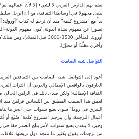
يعلم بهم الدارس العربي لا لشيء إلا لأن أعمالهم لم 
يبقى مجهولا في أوساطنا الثقافية، مع أن الرجل سلط
بدَأَ مع “مشروع كلمة” منذ أن ترجم له كتاب “
أوروك: أ
تصورا عن مفهوم نشأة الدولة، كون مفهوم الدولة-المد
أوروك المتأخّر، 3500-3000 قبل ا
وأخرى مقلَّدًا أو محوَّرًا.
التواصل شبه الصامت
أعود إلى التواصل شبه الصامت بين الثقافتين العربية 
العارفون بالواقعين الإيطالي والعربي أن التراث الع
الثقافة الإيطالية؛ ولكن صدى ذلك في الراهن الحالي 
لعمق هذا الصمت المطبق بين اللسانين فراهَنَ منذ 
الشرق في روما” سوى بضع سنوات حتى أنجز ما يناهز سُ
أعمال الترجمة. وأن يترجم “مشروع كلمة” سُبْع أو ثُ
وجيز، لا يتعدى بضع سنوات، لأمر يثلج الصدر حقا في
من ترجمات يفوق بكثير ما تنتجه دول تربطها علاقات 