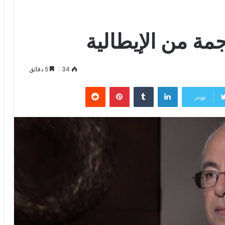
مة من الإيطالية
34
5 دقائق
لينكدإن
‏Tumblr
بينتيريست
‏Reddit
تويتر