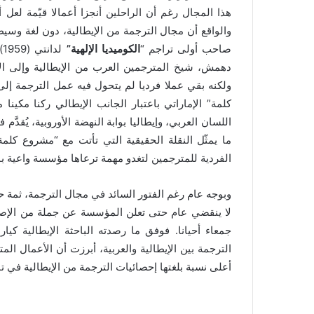
هذا المجال رغم أن الراحلين أنجزا أعمالا قيّمة لعل أ
والواقع أن مجال الترجمة من الإيطالية، دون لغة وس
صاحب أولى تراجم “
الكوميديا الإلهية”
ل
دهمش، شيخ المترجمين العرب من الإيطالية وإلى الإ
ولكنه بقي عملا فرديا لم يتحول فيه عمل الترجمة إل
كلمة” الإماراتي باعتبار الجانب الإيطالي ركنا مكين
اللسان العربي، وإيطاليا بوابة النهضة الأوروبية، يُقدَّ
ما يمثّل النقلة الحقيقية التي تأتت مع “مشروع كلمة
الفردية للمترجمين لتغدو مهمة ترعاها مؤسسة واعية ب
وبوجه عام رغم الفتور السائد في مجال الترجمة، ثمة ح
لا ينقضي عام حتى تعلن المؤسسة عن جملة من الإصدارا
جمعاء أحيانا. فوفق ما رصدته الباحثة الإيطالية كي
أعلى نسبة بلغتها إحصائيات الترجمة من الإيطالية في تار