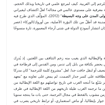
تُتَرجم إلى العربية. كيف لمرجع علمي في تاريخنا وبذلك الحجم،
ة معرفية على مستوى عالمي في مجاله؟ لعلّ اكتشاف ليفيراني
ولى المدن على وجه البسيطة
” (2012)، المؤلَّف الذي طرح فيه
ينة قد أطلّ من تلك البؤرة الأصلية، من أوروك/الوركاء (عصر
لميلاد)، ومن هناك كان انتشار أنموذج الدولة في شتى أرجاء المعمورة، تارة منسوخًا
والإيطالية الذي يغيب منه زخم التثاقف بين اللغتين. إذ يُدرِك
ربي يحضر بكثافة من بابل إلى تدمر، ومن القدس إلى قرطاجة في
ضعيف أو لنقل خافت جدا. لعل “مشروع كلمة للترجمة” كان مدركا
انطلاقته على كسر جدار الصمت. لم يمض على تعاونه مع “معهد
بْع ما أنتجه العرب في تاريخ تواصلهم مع اللغة الإيطالية من
مْن ما ترجمه العرب طيلة تاريخهم من اللغة الإيطالية في ظرف
 زمن مشوب بالقحط في مجال الترجمة. حتى بات ما ينتجه سنويا
جوار بإيطاليا، أو ماض استعماري، أو ترابط تاريخي يضرب في