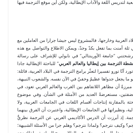
ية لتدريس اللغة والآداب الإيطالية، ولكن أين موقع الترجمة فيها
لاد العربية وخارجها، فالمشروع ليس جيشا جرارا من العاملين مع
لة آمنت بما تفعل بكدّ وجدّ، ويمكن الاطلاع والتواصل مع هذه
 رشحتني “جامعة الأورينتالي” في نابولي للإشراف على رسالة
طة الترجمة بين إيطاليا والعالم العربي
” للباحثة الإيطالية جادا
ورد آنّا تورو تفسيرا لتعثّر برامج الترجمة في البلاد العربية، قائلة:
و ما يجعل جدواها عظيمٌ وخفيٌ في الآن نفسه. والشعوب النبيهة،
رزةً أن مظاهر اللاتفاهم بين الغرب والعالم العربي تعود، في
لضفتين، مستعرضةً العديد من الأمثلة في الشأن. وفي موضوع
احثة بالمقارنة إنتاجات أقسام اللغات في الجامعات العربية، ولا
ة، ونظيراتها في الجامعات الإيطالية، واعتبرت أن الفرق بينهما
ة. إذ أبرزت أن الدرس الأكاديمي العربي عن الترجمة نظريٌّ
ترجم؟ وكيف نترجم؟ ولماذا نترجم؟ وهلم جرا من الأسئلة الشبيهة؛
ي، يصقل المواهب وينمّي في الطلاب روح المبادرة، ولذلك نجد