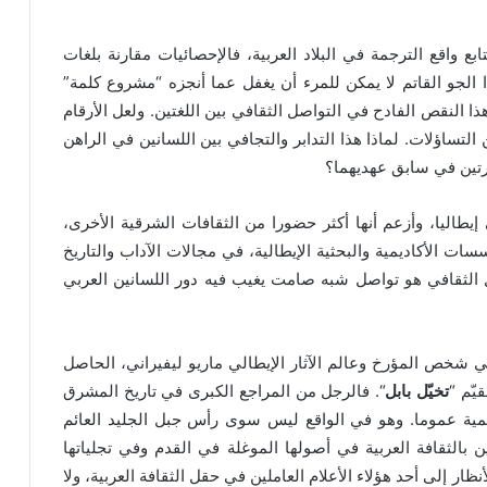
ابع واقع الترجمة في البلاد العربية، فالإحصائيات مقارنة بلغات
لجو القاتم لا يمكن للمرء أن يغفل عما أنجزه “مشروع كلمة”
هذا النقص الفادح في التواصل الثقافي بين اللغتين. ولعل الأرقام
 التساؤلات. لماذا هذا التدابر والتجافي بين اللسانين في الراهن
ارتين في سابق عهديهما؟
ي إيطاليا، وأزعم أنها أكثر حضورا من الثقافات الشرقية الأخرى،
سسات الأكاديمية والبحثية الإيطالية، في مجالات الآداب والتاريخ
صل الثقافي هو تواصل شبه صامت يغيب فيه دور اللسانين العربي
 في شخص المؤرخ وعالم الآثار الإيطالي ماريو ليفيراني، الحاصل
يّم “
تخيّل بابل
“. فالرجل من المراجع الكبرى في تاريخ المشرق
لمية عموما. وهو في الواقع ليس سوى رأس جبل الجليد العائم
 بالثقافة العربية في أصولها الموغلة في القدم وفي تجلياتها
نظار إلى أحد هؤلاء الأعلام العاملين في حقل الثقافة العربية، ولا