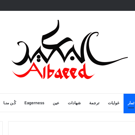
ية
ثمار
غوايات
ترجمة
شهادات
عين
Eagerness
كُـن منـا