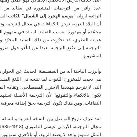
عددا وافرا من الترجمات المنشورة في إيطاليا من ال
الرائعة لرواية “
موسم الهجرة إلى الشمال
” للكاتب الس
أن البلاد العربية تزخر بالكفاءات في مجال الترجمة وتم
مجمَّدة أو مهدورة، بسبب التقليد السائد في مفهوم ال
هيمنة النظري، قد تحرّرت من ذلك التقليد المجرّد
للترجمة إلى صُنعِ الترجمة بعيدا عن اللّغو حول ضرور
المشروع.
وأبرزت الباحثة أنه من السفسطة الحديث عن الحوار ب
هي تجديد للمخزون اللغوي، لما تنتجه في اللغةِ المستقب
التي لا تترجم يتهددها الاجترار المصطلحي، وتقادم الم
تكون بالانكفاء والتقوقع؛ لأن الترجمة الأصيلة 
الثقافات، ومن هناك تكون الترجمة بحقّ إضافة معرفية.
لقد عرف تاريخ التواصل بين الثقافة العربية والثقافة ا
المثل سنونو واحد لا يصنع الربيع، أو بالأحرى سنونوي