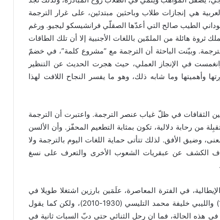
عربية هي إنجازات طلاب وباحثين مبتدئين، على غرار الترجمة
وداني الطيب صالح التي أعدّها الصقلّي فرانشيسكو ليجيو. ورغم
لك ثروة هائلة من الملمّين باللغات الأجنبية إلا أن تلك الطاقات
ترجمة. وبيّنت الباحثة أن الترجمة مع “مشروع كلمة”، في خضمّ
 وانغمست في الإنجاز العملي، حيث هجرت الحديث عن التنظير
تها وأهميتها وما شابه ذلك، وهو ما يفسر النجاح اللافت لهذا
ين الثقافات في ظلّ غياب عنصر الترجمة. واعتبرت أن الترجمة
ِلة من رحابة دلالية، تكون بمثابة التطعيم المحفّز. وأن الألسن
عنى، وضيق الأفق. لذلك تتأتى حماية اللغات اليوم بالترجمة ولا
تستهدف الكشف عن عبقريات الشعوب الأخرى والتعرف على نسغ
لإيطالية، في الفترة المعاصرة، علَمَين بارزين اشتغلا طويلا في
مجال الترجمة، الأردني عيسى الناعوري (1918-1985) والليبي خليفة محمد التليسي (1930-2010)، ولكن كما يقول
ن في هذه الحالة، فما ان رحل الثنائي حتى دبّ السبات ثانية في