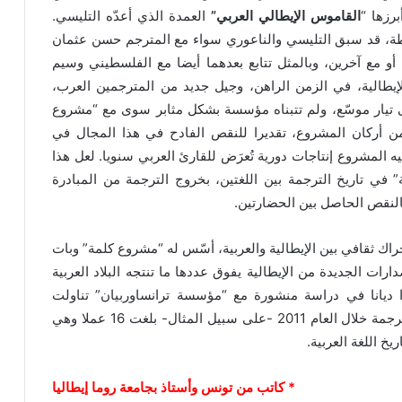
برزها “
القاموس الإيطالي العربي”
العمدة الذي أعدّه التليسي.
يطة، قد سبق التليسي والناعوري سواء مع المترجم حسن عثمان
دانتي (1959) أو مع آخرين، وبالمثل تتابع بعدهما أيضا مع الفلسطيني وسيم
يطالية، في الزمن الراهن، وجيل جديد من المترجمين العرب،
ى تيار موسّع، ولم تتبناه مؤسسة بشكل مثابر سوى مع “مشروع
ا من أركان المشروع، تقديرا للنقص الفادح في هذا المجال في
م فيه المشروع إنتاجات دورية تُعرَض للقارئ العربي سنويا. لعل هذا
” في تاريخ الترجمة بين اللغتين، بخروج الترجمة من المبادرة
النقص الحاصل بين الحضارتين.
راك ثقافي بين الإيطالية والعربية، أسّس له “مشروع كلمة” وبات
ت الجديدة من الإيطالية يفوق عددها ما تنتجه البلاد العربية
ارا ديانا في دراسة منشورة مع “مؤسسة ترانساوربيان” تناولت
الترجمة بين الإيطالية والعربية، أبرزت أن الأعمال المترجمة خلال العام 2011 -على سبيل المثال- بلغت 16 عملا وهي
يخ اللغة العربية.
* كاتب من تونس وأستاذ بجامعة روما إيطاليا