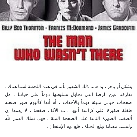
ا
إ
ل
ك
ت
ر
و
ن
ي
ا
بشكل أو بآخر ، يداهمنا ذلك الشعور بأننا في هذه اللحظة لسنا هناك ،
تفارقنا عين الرضا التي نحاول تسليطها دوماً على حياتنا ، هل
صفحات حياتي مليئة دوماً بالأحداث ، أم أنها كألبوم صور صنعته
طفلة صغيرة على كراسة أبيها ذات الألف صفحة ، لا يهمها إن
ألصقت الصورة الثانية على الصفحة المئة ، فهي تملك العمر كلّه
وليست مصابة بهلع الحياة ، هلع يوم الإمتحان .