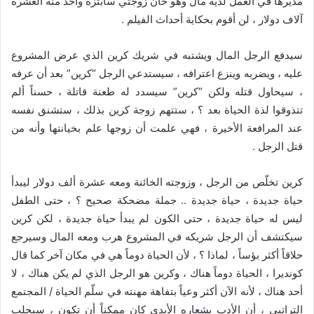
مديرها في العمل لديه مال وهو خان زوجتي سأبتزه وآخذ منه العشرة
آلاف دولار ، لن أقوم بحكاية أحداث الفيلم .
سيدفع الرجل المال ويشتبه في شريك كرين الذي عرض المشروع
عليه ، ويضربه وينزع اعترافه ، سيستدعي الرجل “كرين” بعد أن عرفه
، سيحاول قتله ولكن “كرين” سيسدد له طعنة قاتلة ، حسناً ألم
تتذوقوا لذة الحياة بعد ؟ ، ستتهم زوجة كرين بذلك ، ستشنق نفسه
عند المرافعة الأخيرة ، فهي علمت أن زوجها علم بخيانتها وأنه من
قتل الرجل .
كرين تخلّص من الرجل ، وزوجته الخائنة ومعه عشرة ألف دولار ليبدأ
حياة جديدة ، حياة جديدة .. جملة مضحكة صحيح ؟ ، حتى الطفل
ليس له حياة جديدة ، حتى الكون لم يبدأ حياة جديدة ، لكن كرين
سيكتشف أن الرجل شريكه في المشروع هرب ومعه المال وسيرجع
حلاقاً أكثر بؤساً ، لماذا ؟ ، لأن الحياة دوماً هي في مكان آخر كما قال
كونديرا ، الحياة دوماً هناك ، وكرين هو الرجل الذي لم يكن هناك ، لا
أحد هناك ، لأنه الآن أكثر وعياً بتفاهة مهنته في سلّم الحياة / المجتمع
التراتبي ، أن الأدب بشعاره الأبدي كان ممكناً أن تكون ، سيجلب