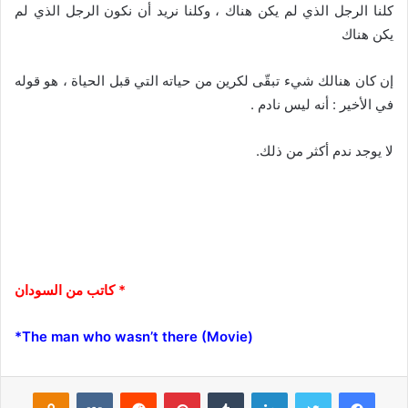
كلنا الرجل الذي لم يكن هناك ، وكلنا نريد أن نكون الرجل الذي لم
يكن هناك
إن كان هنالك شيء تبقّى لكرين من حياته التي قبل الحياة ، هو قوله
في الأخير : أنه ليس نادم .
لا يوجد ندم أكثر من ذلك.
* كاتب من السودان
(The man who wasn’t there (Movie*
فيسبوك
تويتر
لينكدإن
‏Tumblr
بينتيريست
‏Reddit
‏VKontakte
Odnoklassniki