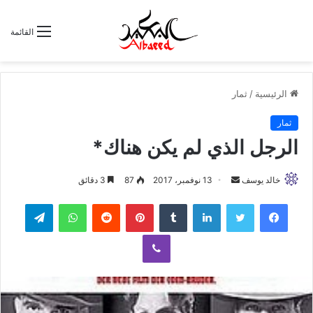
القائمة
الرئيسية
/
ثمار
ثمار
الرجل الذي لم يكن هناك*
خالد يوسف
أ
13 نوفمبر، 2017
87
3 دقائق
ر
لينكدإن
‏Tumblr
بينتيريست
‏Reddit
واتساب
تيلقرام
س
ل
ڤايبر
ب
ر
ي
د