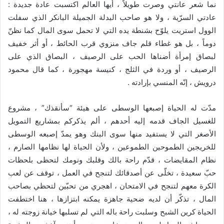
نما شعر عانتي وصرت طويلاً ، أيها العالم اكتسبت عادة جديدة :
عادتي السرّية ، ولا هو صاحب البدلة الجميلة البانكر الذي سفلت
الوول استريت يلوّح بشنطة يده التي لا تحمل سوى المال كما نظنّ
دوماً ، بل هو غطاء قلم جاف منزوي قرب الحائط ، أو أثر خفيف
لبصاق إمرأة أضناها الحب على الرصيف ، البصاق الذي على
الرصيف ، أو وردة في الثلج ، كنيسة مهجورة ، كما قال محمود
درويش ، إنّه المنسي بإرادته .
مدّت له الحياة إصبعها الوسطى على هيئة “سأنقذك” ، مشروع
للغسيل الجاف قدمه إليه أحدهم ، ألم يذكركم بمشاريع التمويل
الأصغر التي لا يستفيد منها سوى البنك وهو يمدّ إصبعه الوسطى
للخريجين الطموحين الطموعين ، ولأن الحياة لها نظامها الصارم ،
نظام المقايضات ، قدّم راحة بالك وقلبك ونومك لتحظى بلحظات
حبّ سعيدة ، تخلّى عن أصدقائك لتنجح في العمل ، توقف عن لعب
الكرة معهم لتنجح في الامتحان ، اهجري من تحبّين لتحظي بصاحب
المال ، تذكّر أن لديه ضحية جاهزة يمكنه ابتزازها ، هنا اختطفت
الحياة كرين الشبح وسلبت راحة باله التي لم تسلبها خيانة زوجته له ،