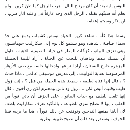
البؤس إليه بعد أن كان مرتاح البال ، هرب الرجل كما ظنّ كرين ، ولم
يعلم أنه سيتّهم بقتله ، الرجل الذي وجد غارقاً في وعليه آثار ضرب ،
لن ينكر وسيتم إعدامه .
وسط هذا كلّه ، شاهد كرين الحياة تومض كشهاب يدمع على خدّ
سماء صافية ، شاهده وهو يستمع كل يوم إلى سكارليت جوهانسون
وهي تعزف البيانو ، كزخّات المطر في حياته الصيفية اللاهبة ، حاول
أن يمسك بيدها ويذهبان للبحث عن الحياة ، أراد للنبتة الجميلة
المزهرة خارج البستان ، أراد انتزاعها وادخالها خلسة مع صف الأزهار
المرصوصة بعناية التوابيت ، إلى مدرس موسيقي عالمي ، ماذا حدث
؟ ، قال إنها فتاة لطيفة ، سمعنا هذه الجملة من قبل ؟ ، إنت زول
طيب وقلبك أبيض لكن .. ، زول ود ناس ومحترم لكن زي أخوي ، قال
إنها تلعب بلطف مع حبات البيانو ، على العزف أن يأتي قوياً من
القلب ، إنها لا تصلح سوى للطباعة ، بالتأكيد تعزف سكارليت بلطف
لأن أباها يمنعها التدخين وتوقفت عن ذلك فوراً ، هذا ما يربيه فينا
الخوف ، وستقرر بعد ذلك أن تصبح طبيبة بيطرية .