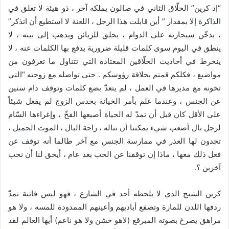
“إد كرين” الحلّاق الثاني في صالون يملكه آخر ، ذو هيئة لا تعلق في
الذاكرة إلا بمقدار ” أين قابلت هذا الرجل ، اللعنة لا استطيع أن اتذكر”
، يدخّن سيجارته على الدوام ، يحلق للزبائن ويذهب إلى بيته ، لا
ينطق في اليوم سوى كلمات قليلة ضرورية يدفع بها الكلمات عنه ، لا
ينخرط في أحاديث الحلّاقين المعتادة التي تتناول ما تعرفون من
مواضيع ، فكلكم قمتم بحلاقة رؤوسكم . حتى تواصله مع زوجته “التي
تخونه مع مديرها في العمل ، لم يتعدّ بضع كلمات وتوقف دام سنين
عن الجنس ، وعندما علم بأمر الخيانة بحدس الزوج لم يفعل شيئاً
على الأقل كان قبل أن تمدّ له الحياة أصبعها الفخّ ، وإغراءها السّام
لرجل نال أصعب شيء يمكننا أن نناله ، راحة البال ، الموت الجميل ،
تجدون لها العذر في ممارسة الجنس مع آخر طالما أنه توقف عن
فعل ذلك معها ، ماذا إن توقفنا عن الحب بعد عام ، أيحق لنا أن نحب
آخرين ؟.
كرين الشبح الذي لا يلحظه أحد في الشارع ، فهو ليس فاتنة تمدّ
ردفها اللدن للمارة وتصفع أياديهم وأعينهم الممدودة للمسه ، ولا هو
مراهق يصرخ بصوته المبرقع (لاهو خشن ولا هو ناعم) أيها العالم لقد