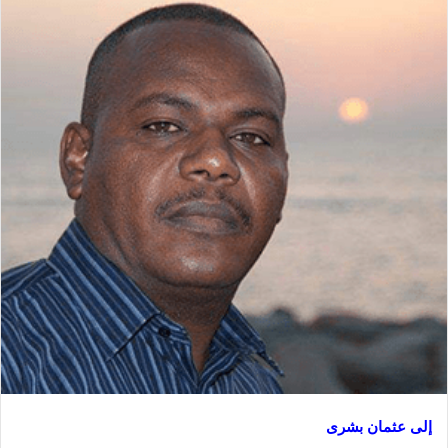
ا
إ
ل
ك
ت
ر
و
ن
ي
ا
إلى عثمان بشرى