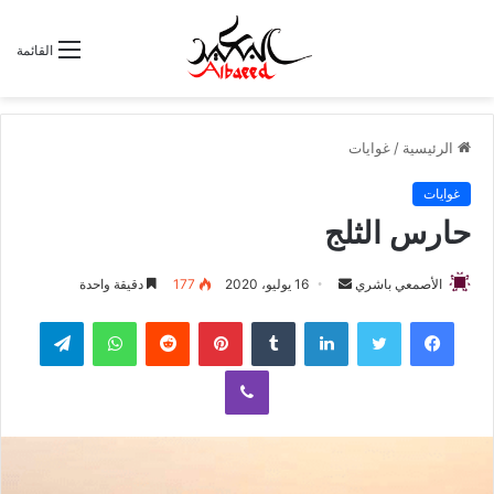
القائمة
الرئيسية
/
غوايات
غوايات
حارس الثلج
الأصمعي باشري
أ
16 يوليو، 2020
177
دقيقة واحدة
ر
لينكدإن
‏Tumblr
بينتيريست
‏Reddit
واتساب
تيلقرام
س
ل
ڤايبر
ب
ر
ي
د