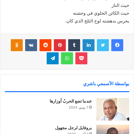
حيث النار
حيث الكائن الخلوي في وحشته
يحرس بدهشته لوح الثلج الذي كان.
فيسبوك
تويتر
لينكدإن
‏Tumblr
بينتيريست
‏Reddit
‏VKontakte
Odnoklassniki
بوكيت
واتساب
تيلقرام
بواسطة الأصمعي باشري
عندما تضع الحربُ أوزارها
7 يونيو، 2024
بروفايل لرجل مجهول