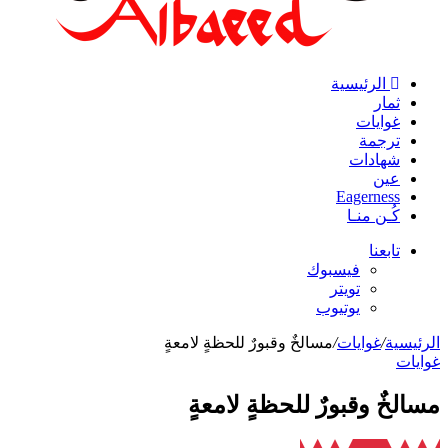
الرئيسية
ثمار
غوايات
ترجمة
شهادات
عين
Eagerness
كُـن منـا
تابعنا
فيسبوك
تويتر
يوتيوب
الرئيسية
/
غوايات
/
مسالخٌ وقبورٌ للحظةٍ لامعةٍ
غوايات
مسالخٌ وقبورٌ للحظةٍ لامعةٍ