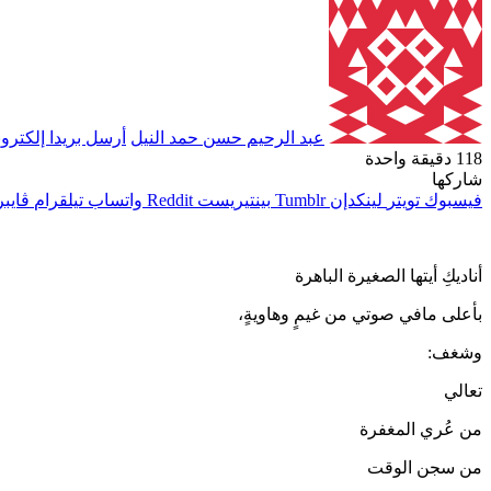
عبد الرحيم حسن حمد النيل
أرسل بريدا إلكترون
118
دقيقة واحدة
شاركها
فيسبوك
تويتر
لينكدإن
بينتيريست
واتساب
تيلقرام
ڤايبر
أناديكِ أيتها الصغيرة الباهرة
بأعلى مافي صوتي من غيمٍ وهاويةٍ،
وشغف:
تعالي
من عُري المغفرة
من سجن الوقت