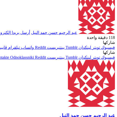
عبد الرحيم حسن حمد النيل
أرسل بريدا إلكترون
118
دقيقة واحدة
شاركها
فيسبوك
تويتر
لينكدإن
بينتيريست
واتساب
تيلقرام
ڤايبر
شاركها
فيسبوك
تويتر
لينكدإن
بينتيريست
Odnoklassniki
عبد الرحيم حسن حمد النيل