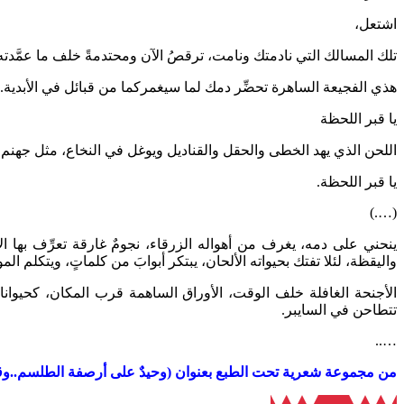
اشتعل،
تلك المسالك التي نادمتك ونامت، ترقصُ الآن ومحتدمةً خلف ما عمَّدته
هذي الفجيعة الساهرة تحضِّر دمك لما سيغمركما من قبائل في الأبدية.
يا قبر اللحظة
اللحن الذي يهد الخطى والحقل والقناديل ويوغل في النخاع، مثل جهنم
يا قبر اللحظة.
(….)
ينحني على دمه، يغرف من أهواله الزرقاء، نجومٌ غارقة تعرِّف بها ال
واليقظة، لئلا تفتك بحيواته الألحان، يبتكر أبوابَ من كلماتٍ، ويتكلم 
الأجنحة الغافلة خلف الوقت، الأوراق الساهمة قرب المكان، كحيوانات 
تتطاحن في السايبر.
…..
من مجموعة شعرية تحت الطبع بعنوان (وحيدٌ على أرصفة الطلسم..وق