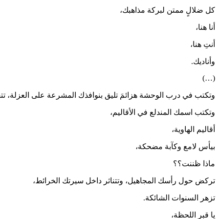
كل ضلالٍ ممتن لبركة مذاهبك،
أنا هنا،
أنتِ هنا،
وأناديك.
(…)
وتكتب في درب الوحشة هزائمَ تليق بنوافذك المشرعة على العزلة، تتفق
وتكتب اسمك المندلع في الأقاليم،
أقاليم الهاوية،
بيأس لامع وكآبة مضحكة،
ماذا ظننت؟؟
تركض حول رأسك المجاهيل، وتتناثر داخل سيرتك الخرائط،
تزهر السنوات الشائكة.
يا قبر اللحظة،