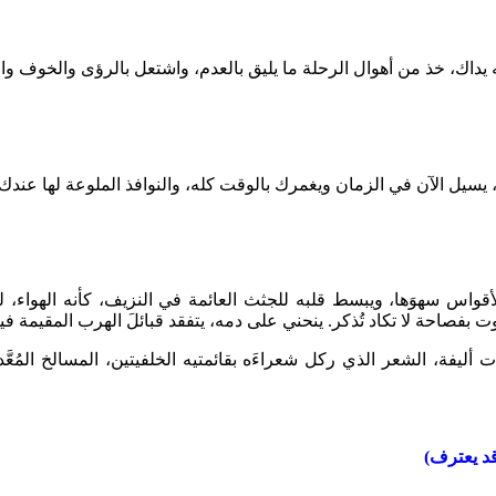
 يداك، خذ من أهوال الرحلة ما يليق بالعدم، واشتعل بالرؤى والخوف وا
، يسيل الآن في الزمان ويغمرك بالوقت كله، والنوافذ الملوعة لها عن
أقواس سهوَها، ويبسط قلبه للجثث العائمة في النزيف، كأنه الهواء، لئ
الموت بفصاحة لا تكاد تُذكر. ينحني على دمه، يتفقد قبائلَ الهرب المقيمة
أليفة، الشعر الذي ركل شعراءَه بقائمتيه الخلفيتين، المسالخ المُعَّ
د يعترف)