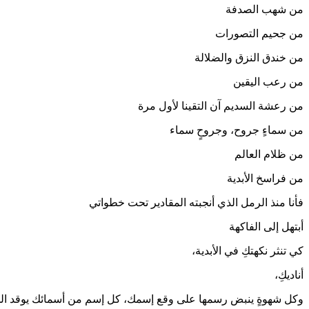
من شهب الصدفة
من جحيم التصورات
من خندق النزق والضلالة
من رعب اليقين
من رعشة السديم آن التقينا لأول مرة
من سماءٍ جروح، وجروحٍ سماء
من ظلام العالم
من فراسخ الأبدية
فأنا منذ الرمل الذي أنجبته المقادير تحت خطواتي
أبتهل إلى الفاكهة
كي تنثر نكهتكِ في الأبدية،
أناديكِ،
وكل شهوةٍ ينبض رسمها على وقع إسمك، كل إسم من أسمائك يوقد الجسد