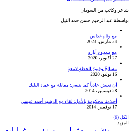
شاعر وكاتب من السودان
بواسطة عبد الرحيم حسن حمد النيل
مع وئام غداس
24 مارس، 2023
مع ممدوح أبارو
27 أكتوبر، 2020
مسالخٌ وقبورٌ للحظةٍ لامعةٍ
16 يوليو، 2020
أن تعيش عادياً كما ينبغي: مقابلة مع عماد البليك
28 ديسمبر، 2014
أحلامنا محكومة بالأمل: لقاء مع الرشيد أحمد عيسى
17 نوفمبر، 2014
الكل (9)
المزيد..
ثمار
غوايات