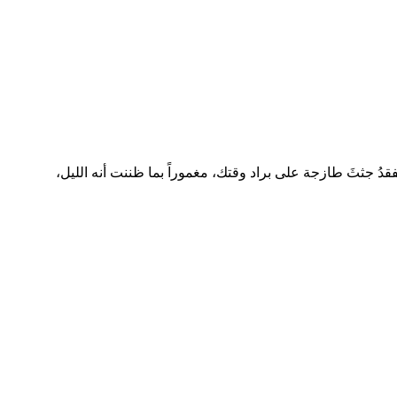
دُ جثثَ طازجة على براد وقتك، مغموراً بما ظننت أنه الليل،