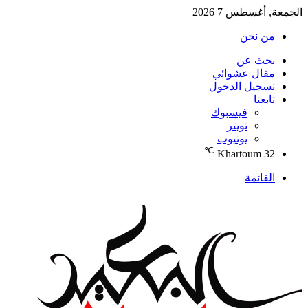
الجمعة, أغسطس 7 2026
من نحن
بحث عن
مقال عشوائي
تسجيل الدخول
تابعنا
فيسبوك
تويتر
يوتيوب
℃
Khartoum
32
القائمة