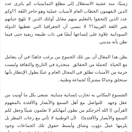
زمنيًا، منذ عشية الاستقلال إلى مطلع الثمانينيات كم ياترى عدد
الذين لايفهمون الخطاب العام لأسباب عملية وهو حاجز اللغة ؟؟وكم
عدد الذين إلتحقوا بالتعليم منهم مقابل أولئك الذين لا تلهج حياتهم
بغير اللغة العربية؟؟ لا ننسى أن الجغرافيا التي تغطيها الدولة
السودانية علاوة على إتساعها أيضًا هي ذات طبيعة ريفية حتى فيما
نظن بأنه مديني.
يظن هذا المقال أن بين تلك الجموع من يرغب جاهدًا في أن يتعامل
مع الحياة كجملة من الحقائق متجذرة في التاريخ والثقافة وليست
حزمة من الأمنيات تطلق في المجال العام و عبثًا يطول الإنتظار بأنها
ستخلق وجدانًا مشتركًا لجماعة وطنية .
الشسوع المكاني به تجارب إنسانية متباينة تسعى بكل ما أوتيت من
عقل وجهد للتواصل مع أهل السمع والأبصار والأفئدة بالمفهوم
القرآني (( الله أخرجكم من بطون أمهاتكم لا تعلمون شيئًا وجعل لكم
السمع والأبصار والأفئدة)) لأن الوطنية لا تأتي مع زخات المطر بل
يلزمها عملٌ دؤوب وشاق وأبسط حقوق تلك الجماعات وجود