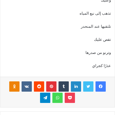
وعليك
تذهب إلى نبع المياه
تلتقيها عند المنحدر
تقص عليك
وترنو من صدرها
عذرًا كجراي
فيسبوك
تويتر
لينكدإن
‏Tumblr
بينتيريست
‏Reddit
‏VKontakte
Odnoklassniki
بوكيت
واتساب
تيلقرام