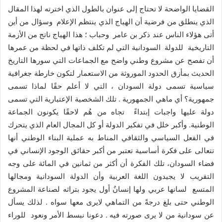
القضايا الواضحة لا تحتاج إلى عنوان بالطول الذي اخترته لهذا المقال
الذي ينطلق من فرضية أن الهياج الذي ينتظم الإعلام وسؤال من أين
أتى هؤلاء الناس عند ذكر بن عامر وحباب ؛ هذا الهياج ناتج من الأزمة
التاريخية للدولة السودانية التي لم تكلف ذاتها في لحظة من عمرها
أن تفصح عن مشروع وطني واضح مع الجماعات التي سورها التاريخ
الحديث بمأزق الحدود الموروثة من الاستعمار لتكون خارطة جغرافية
سياسية تسمى دولة السودان ، التي لا أعلم حقًا لماذا تسمى
جمهورية؟ أي ماهي الجمهورية . تلك الشخصية الإعتبارية التي تسمى
دولة عليها واجبات إبتداءً تجاه من هُم لاحقًا يكونون الجماعة
الوطنية. وأكبر خلل في تفكير الدولة أو كل المجال العام الذي يتحرك
في الفعل السياسي والثقافي المناط به عملية البناء الوطني أنها
تتعالى على فكرة أساسية تعتبر من أكبر حقائق الوجود الإنساني في
فضاء السودان، تلك الفكرة أن أكثر من ثمانين في المائة على وجه
التقريب لا يجيدون اللغة العربية وأن الدولة السودانية ومجالها
المتسع لسانها عربي ولها إنسانٌ أول يجود بتراثه لصناعة المشروع
الوطني حتى بلغ درجةً من التماهي لايرى معها سواه . لذلك يسأل
عن سودانية من لا يرى صورته فيه . دعونا نبسط الأمر ونعود للوراء