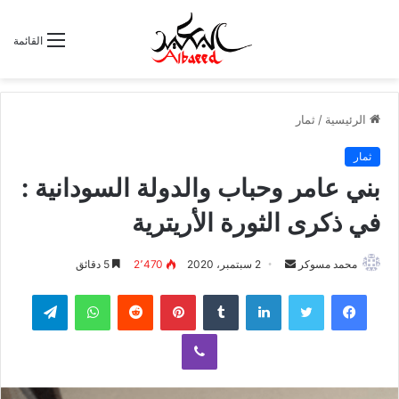
القائمة
الرئيسية
/
ثمار
ثمار
بني عامر وحباب والدولة السودانية :
في ذكرى الثورة الأريترية
محمد مسوكر
أ
2 سبتمبر، 2020
2٬470
5 دقائق
ر
لينكدإن
‏Tumblr
بينتيريست
‏Reddit
واتساب
تيلقرام
س
ل
ڤايبر
ب
ر
ي