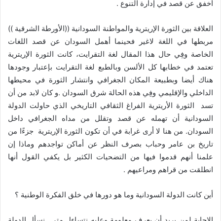
أخفق عن قصد في إدارة التنوع .
العلاقة بين الثورة الإريترية والمواطنة السودانية ((الأورطة الشرقية ))
مربطها في اللغة لاغير فحينما أهمل السودان عن قصد اللغات
الخاصة وفِي حال هذا المقال لغة التقرايت، كانت الثورة الإريترية
تعتمد في خطابها كل الألسن وبالطبع لغة التقرايت بإعتبار وجودها
هناك أيضا وبطبيعة المكان الجغرافي وانتشار الثورة في محيطها
الداخلي والإقليمي وفِي هذه الحالة شرق السودان .و كان لابد من أن
تسد الثورة الأريترية الفراغ الثقافي التاريخي الذي حاولت الدولة
السودانية أن تهمله عن قصد وتقلل من مداه الجغرافي داخل
السودان. من هنا لا أرى غرابة في أن تكون الثورة الإريترية جزءًا من
تاريخ بن عامر وحباب بصرف النظر عن أماكن تواجدهم وماذا إن
علمنا أنهم قدموا فيها من التضحيات الكثير بل يكفي القول أنها
انطلقت من قراهم ومراعيهم .
أين كانت الدولة السودانية وما هو دورها في خلق الفكرة الوطنية ؟
الإجابة لمن يريد أن يعرف معلومة وعليه نتساءل متى نسأل الدولة