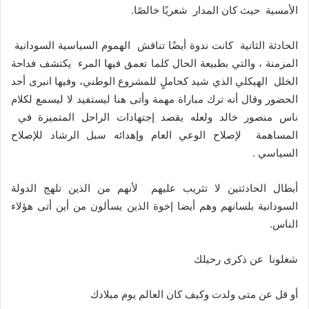
الأمسية حيث كان المدار شعريًا خالصًا.
‎الحادثة الثانية كانت ندوة أيضًا تناقش الهموم السياسية السودانية
المزمنة ، والتي بطبيعة الحال كلما تعمق فيها المرء يكتشف فداحة
الخلل الهيكلي الذي شيد كحاملٍ للمشروع الوطني، وفيها انبرى أحد
الحضور وقال أنه ترك مباراة مهمة وأتى هنا ليستفيد لا ليسمع لكلام
ناس منصور خالد ولعله يقصد إجتهادات الراحل المتميزة في
المساهمة لإصلاح الوعي العام وإهدائه سبل الرشاد للإصلاح
السياسي .
أبطال الحادثتين لا تثريب عليهم لأنهم من الذين تلهج الدولة
السودانية بلسانهم وهم أيضا إخوة الذين يسألون من أين أتى هؤلاء
الناس.
شغلونا عن ذكرى رحيلك
أو قل عن متى ولدت وكيف كان العالم يوم ميلادك