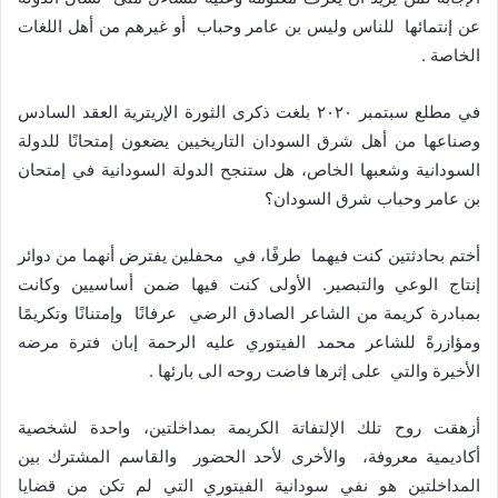
عن إنتمائها للناس وليس بن عامر وحباب أو غيرهم من أهل اللغات
الخاصة .
في مطلع سبتمبر ٢٠٢٠ بلغت ذكرى الثورة الإريترية العقد السادس
وصناعها من أهل شرق السودان التاريخيين يضعون إمتحانًا للدولة
السودانية وشعبها الخاص، هل ستنجح الدولة السودانية في إمتحان
بن عامر وحباب شرق السودان؟
أختم بحادثتين كنت فيهما طرفًا، في محفلين يفترض أنهما من دوائر
إنتاج الوعي والتبصير. الأولى كنت فيها ضمن أساسيين وكانت
بمبادرة كريمة من الشاعر الصادق الرضي عرفانًا وإمتنانًا وتكريمًا
ومؤازرةً للشاعر محمد الفيتوري عليه الرحمة إبان فترة مرضه
الأخيرة والتي على إثرها فاضت روحه الى بارئها .
‎أزهقت روح تلك الإلتفاتة الكريمة بمداخلتين، واحدة لشخصية
أكاديمية معروفة، والأخرى لأحد الحضور والقاسم المشترك بين
المداخلتين هو نفي سودانية الفيتوري التي لم تكن من قضايا