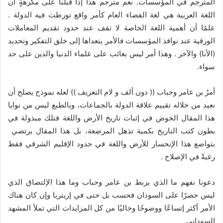
المترجم في المؤسسات. نعم مترجم هذا إذا قبلنا على مكرهةٍ أن
اللغة العربية هي لغة الفضاء العام كأمر واقع تورطت فيه الدولة .
علمًا أن أهمية اللغة الخاصة لا تقف عند حدود تقديم المعاملات
الورقية عند نوافذ المؤسسات فالأمر يتعداها إلى خلق التفكير وتحديد
(الأنا) والآخر . وهذا أمر ليس بغائب على علماء الدنيا والدين على حد
سواء.
أمرُ بن عامر وحباب (( دون ألف و لام التعريف )) لعله نموذج يصلح أن
نعيد من خلاله تقييم علاقة الدولة بالجماعات، وبالطبع ليس من نوايا
هذا المقال الخوض في إثبات تاريخ الأرض واللغة فتلك مبذولة في
بطون كتب التاريخ بكمية تذهل المرضعة، بل هذا المقال يرتضي
بتواضع هذا الإنحسار للأرض واللغة في حدود الإقليم الشرقي فقط
رغبةً في الإصلاح .
دعونا نفهم ما الذي يربط بن عامر وحباب وما هذا الإلتصاق الذي
ليس حصرًا على السودان فحسب بل حتى في إريتريا وإن كان هناك
الأمر أكثر إتساعًا ووضوحًا وخاليًا من كل المزايدات التي تملأ المشهد
السوداني.