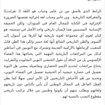
الرابط الذي يلاصق بين بن عامر وحباب هو اللغة (( تقرايت))
والجغرافية التاريخية . وبن عامر وحباب لغة إجرائية تقتضيها الضرورة
الإجرائية في الكتابة للمجال العام في السودان، ولكن الحقيقة
الإنسانية المسميين هما لإنسان تاريخي واحد الأصل في تسميته، هو
كيان لغوي أي مجموعة لغوية تاريخية لها آثارها من أسوان إلى
أكسوم، والظن التاريخي الشائع أنها لغة حمير ولكن هذا الظن قابل
للتنقيب لإرتباطها بالآرامية القديمة وتشترك مع النوبيين في أساطير
لذلك من المراجعات التاريخية المهمة التي يحتاجها هذا الفضاء
الإكسومي بل من الدقة أن نقول الحبشي النوبي البجاويت والتقرايت
يحتاج مراجعات لتحديد الإسم الحضاري وتفاصيله بمعنى هل النوبة
تفصيل في حضارة حبشية أم الحبشية تفصيل في الفضاء النوبي،
وتحديد من هُم الأحباش التاريخيين لأن الأمر ليس سهلًا كما يظن
العقل الفاعل في المجال الوطني أن يأتي بالناس دون تاريخهم
ولغاتهم ويطلب منهم أن يكونوا وطنيين من خلال تركيب تاريخي
مقطوع النسب بالنسبة لهم .