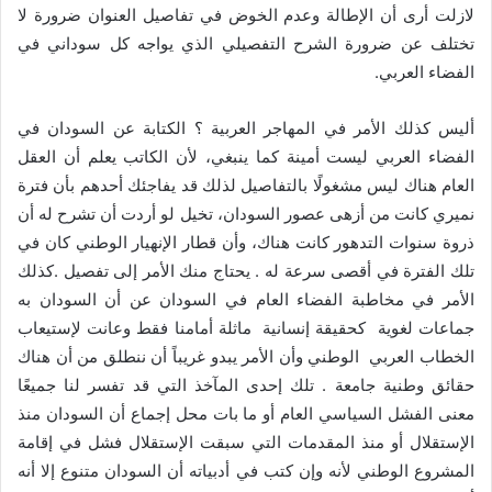
لازلت أرى أن الإطالة وعدم الخوض في تفاصيل العنوان ضرورة لا
تختلف عن ضرورة الشرح التفصيلي الذي يواجه كل سوداني في
الفضاء العربي.
أليس كذلك الأمر في المهاجر العربية ؟ الكتابة عن السودان في
الفضاء العربي ليست أمينة كما ينبغي، لأن الكاتب يعلم أن العقل
العام هناك ليس مشغولًا بالتفاصيل لذلك قد يفاجئك أحدهم بأن فترة
نميري كانت من أزهى عصور السودان، تخيل لو أردت أن تشرح له أن
ذروة سنوات التدهور كانت هناك، وأن قطار الإنهيار الوطني كان في
تلك الفترة في أقصى سرعة له . يحتاج منك الأمر إلى تفصيل .كذلك
الأمر في مخاطبة الفضاء العام في السودان عن أن السودان به
جماعات لغوية كحقيقة إنسانية ماثلة أمامنا فقط وعانت لإستيعاب
الخطاب العربي الوطني وأن الأمر يبدو غريباً أن ننطلق من أن هناك
حقائق وطنية جامعة . تلك إحدى المآخذ التي قد تفسر لنا جميعًا
معنى الفشل السياسي العام أو ما بات محل إجماع أن السودان منذ
الإستقلال أو منذ المقدمات التي سبقت الإستقلال فشل في إقامة
المشروع الوطني لأنه وإن كتب في أدبياته أن السودان متنوع إلا أنه