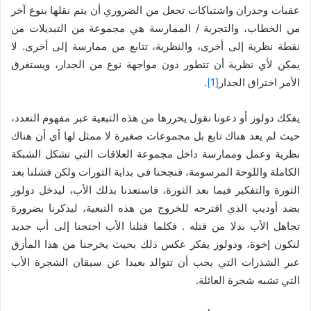
عقبات وجدران واشتباكات تجعل من الضروري أن يتم نقلها بنوع آخر
من الخطاب، والتجربة / الممارسة هي مجموعة من التبديلات من
نقطة نظرية إلى أخرى، والنظرية، تتابع من ممارسة إلى أخرى. لا
يمكن لأي نظرية أن تتطور دون مواجهة نوع من الجدار، ويستغرق
الأمر اختراق الجدار
[1]
.
يفكك دولوز أو دعونا نقول يحررها من هذه التبعية عبر مفهوم التعدد،
حيث لم يعد هناك تابع بل مجموعات صغيرة لا ممثل لها أي أن هناك
نظرية وعمل وممارسة داخل مجموعة العلاقات التي تشكل الشبكة
الكاملة واللوحة المرسومة، فنجحنا في بداية الثورات ولكن فشلنا بعد
الثورة والتفكير فيما بعد الثورة، فاستعدنا بذلك الأب، ليدخل دولوز
بضد أوديب الذي اقترحه للخروج من هذه التبعية، ليذكرنا بضرورة
تجاهل الأب بدلا من قتله . فكلما قتلنا الأب احتجنا إلى أب جديد
لنكون إخوة، ودولوز يفكر عكس ذلك بحيث يخرجنا من هذا المأزق
عبر الشذرات التي يجب أن تتوالد بعيدا عن سيقان الشجرة الأب
التي تشبه شجرة العائلة.