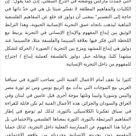
التي جمدت ماركس ووضعته في الدرج السفلي، إذن كما يقول: “إنّ
الكليات والمفاهيم المطلقة لا تفسّر شيئا بل هي في حدّ ذاتها في
حاجة إلى التفسير” بمعنى أن دولوز قد خلع عن المفاهيم الفلسفية
الماهية ليذهب باتجاه عمق التجربة الإنسانية الحيوية، وهذا الترابط
الوثيق بين إبداع المفهوم والإبداع الإنساني في التجربة يرتبط مع
اللحظة التي فكر فيها بعلاقة السينما والفلسفة مثلا، فالسينما عند
دولوز هي إبداع للمشهد ومزج بين التجربة / الصورة / الحركة لتشكل
مشهدا كليا، ويقابله جيل دولوز بالفلسفة كعملية إبداع / اجتراح
للمفهوم من داخل التجربة الإنسانية.
كثيرا ما نقف أمام الاعمال الفنية التي تصاحب الثورة في سياقنا
العربي مع الموجات التي بدأت مع الربيع تونس ومن ثم ثورة مصر
واليمن وسوريا وليبيا وتلتها موجة أخرى قبل عامين في لبنان وفي
العراق والسودان والجزائر، هذه الأعمال الفنية لم تكن قابلة للقراءة
في سياق تفكيرنا الكلاسيكي بالثورة، لذلك لم توضع في إطار
المفاهيم المرتبطة بالثورة، الثورة بمعناها الفلسفي والاجتماعي بل
عزلنا هذا المفهوم عن الممارسة الفعلية داخل التجربة، لذلك حملنا
المفهوم دون تجربته الإنسانية وجردناه من واقعه الاجتماعي