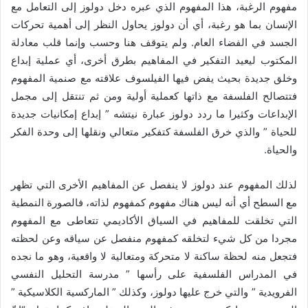
مفهوم الرغبة، هذا المفهوم الذي عبره دخل دولوز إلى التعامل مع
الإنسان بما هو رغبة، أي أن دولوز يحاول النظر إلى أهمية تحركات
الجسد في الفضاء العام. ولم يتوقف هنا وحسب وإنما قلب معادلة
المكتوب ليعيد التفكير في المفاهيم بطرق أخرى، أي عملية إبداع
وخلق جديدة بحيث يفض فيها الفيلسوف علاقته مع صنمية المفهوم
فتتصالح الفلسفة مع ذاتها كعملية أولية ومن ثم تنتقل إلى مجمل
الإبداعات وكثيرا ما ردد دولوز عبارة نيتشه ” إبداع إمكانيات جديدة
للحياة ” والذي خرق الفلسفة كتفكير متعالي ونقلها إلى وحدة الفكر
والحياة.
لذلك المفهوم عند دولوز لا ينفصل عن المفاهيم الأخرى التي تظهر
مع السطح أي أنه ليس هناك مفهوم كمفهوم لذاته، فالصورة النمطية
التي تخلقت للمفاهيم في السياق الأكاديمي تتعاطى مع المفهوم
مجردا من كل شيء لتخلقه كمفهوم منفصل عن سياقه وعن لحظته
فتجعل منه لحظة ساكنة لا متحركة ومتعالية لا واقعية، وهو ما نجده
في المدراس الفلسفية على رأسها ” مدرسة التحليل النفسي
الفرويدية ” والتي خرج عليها دولوز، وكذلك ” الماركسية الكلاسيكية ”