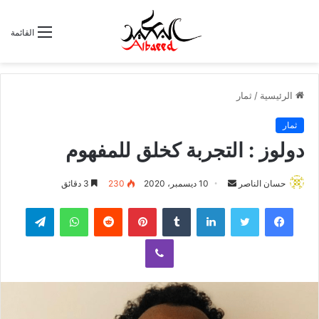
القائمة
الرئيسية
/
ثمار
ثمار
دولوز : التجربة كخلق للمفهوم
حسان الناصر
أ
10 ديسمبر، 2020
230
3 دقائق
ر
لينكدإن
‏Tumblr
بينتيريست
‏Reddit
واتساب
تيلقرام
س
ل
ڤايبر
ب
ر
ي
د