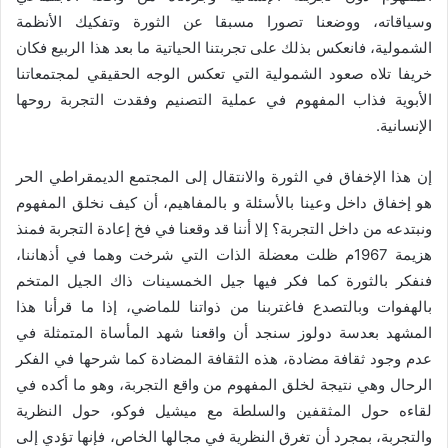
وسياقاته، ووضعنا تصورا مسبقا عن الثورة وتفكيك الأنظمة
الشمولية، فانعكس بذلك على تجربتنا الحياتية ما بعد هذا الربيع فكان
خريفا تلاه صعود الشمولية التي تعكس الوجه الحقيقي لمجتمعاتنا
الأبوية فذاب المفهوم في عملية التصنيم وفقدت التجربة روحها
الإنسانية.
إن هذا الإخفاق في الثورة والانتقال إلى المجتمع الديمقراطي الحر
هو إخفاق داخل وعينا بالأسئلة و بالمفاهيم، أن كيف نخلق المفهوم
ونبتدعه من داخل التجربة؟ إلا أننا قد وقعنا في فخ إعادة التجربة فمنذ
هزيمة 1967م ظلت معضلة الذات التي شرخت وهما في أذهاننا،
فنفكر بالثورة كما فكر فيها جيل الخمسينات ذاك الجيل المتخم
بالهفوات وبالتصدع فاغتربنا من ذواتنا للماضي، إذا ما قرأنا هذا
المشهد بعدسة دولوز سنجد أن واقعنا شهد المأساة المتمثلة في
عدم وجود ثقافة مضادة، هذه الثقافة المضادة كما شرحها في الفكر
الرحال وهي نتيجة لخلق المفهوم من واقع التجربة، وهو ما أكده في
لقاءه حول المثقفين والسلطة مع ميشيل فوكو، حول النظرية
والتجربة، بمجرد أن تغرق النظرية في مجالها الخاص، فإنها تؤدي إلى