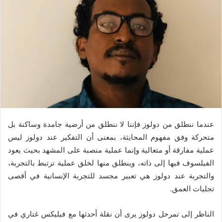
ا
إ
ل
ك
ت
ر
و
ن
ي
ا
عندما ننطلق من دولوز فإننا لا ننطلق من أرضية جامدة وساكنة بل
متحركة وفق مفهوم المحايثة، بمعنى أن التفكير عند دولوز ليس
عملية مفارقة أو متعالية وإنما عملية منصبة على المشهد بحيث يعود
الفيلسوف فيها إلى ذاته، وينطلق منها لخلق عملية ترتبط بالتجربة،
والتجربة عند دولوز هي تعبير مجسد للتجربة الإنسانية في أقصى
تجليات العمق.
الناظر إلى تمرحل دولوز يرى أن نقلة أحدثها مع فيليكس غتاري في