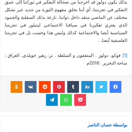
بذلك يكون دولوز قد أخرجنا من ضحالة التفكير في ثوراتنا إلى عمق
التفكير في تجربتنا، أي أننا نخلق مفهوم الثورة من جديد عبر تشكل
مختلف عن الماضي متقد داخل ذواتنا، نازعة بذلك السفلية والجمود
الذي يعتري تفكيرنا في سياقنا الاجتماعي ليتبلور في تجربتنا
السياسية أيضا والاجتماعية كذلك وليس هذا وحسب بل في تجربتنا
الفلسفية أيضا. .
[1]
فوكو، دولوز . المثقفون و السلطة . تر: زهير خويلدي، العراق :
ساحة التحرير . 2016م
فيسبوك
تويتر
لينكدإن
‏Tumblr
بينتيريست
‏Reddit
‏VKontakte
Odnoklassniki
بوكيت
واتساب
تيلقرام
بواسطة حسان الناصر