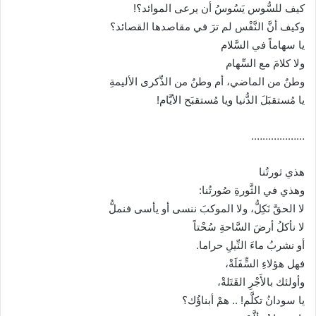
كيف للسُّوس يَسُوسُ أن يرعى الموائد؟!
وكيف أنَّ النَّفْس لم ترَ في مقاصدها القصائد؟
يا سهاماً في السَّلام
ولا كلامَ مع السِّهام
وطنٌ من الماضي، أم وطنٌ من الذِّكرى الأليمةِ
يا مُستقبَلَ الدُّنيا ويا مُستقبَح الأيَّام!
……………….
هذي ثورتُنا
وهذي في الثَّورةِ صُورتُنا:
لا الحقَّ نَكِلُّ، ولا الموكبَ ننسى أو يأسى فنملُّ
لا نأكلُ أرضَ السَّاحةِ سُحْتاً
أو نشربُ ماءَ النِّيلِ حراما.
فهل هؤلاءِ السٍّفَلَةْ،
وأولئك بالأَجْرِ القَتَلةْ،
يا سودانُ تكلَّم! .. همْ أبناؤُك؟