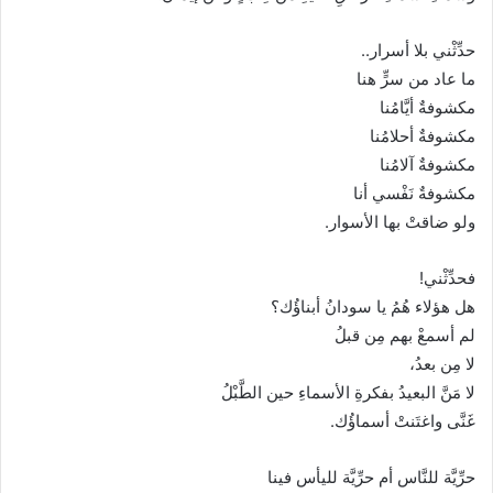
حدِّثْني بلا أسرار..
ما عاد من سرٍّ هنا
مكشوفةٌ أيَّامُنا
مكشوفةٌ أحلامُنا
مكشوفةٌ آلامُنا
مكشوفةٌ نَفْسي أنا
ولو ضاقتْ بها الأسوار.
فحدِّثْني!
هل هؤلاء هُمُ يا سودانُ أبناؤُك؟
لم أسمعْ بهم مِن قبلُ
لا مِن بعدُ،
لا مَنَّ البعيدُ بفكرةِ الأسماءِ حين الطَّبْلُ
غَنَّى واغتَنتْ أسماؤُك.
حرِّيَّة للنَّاس أم حرِّيَّة لليأس فينا