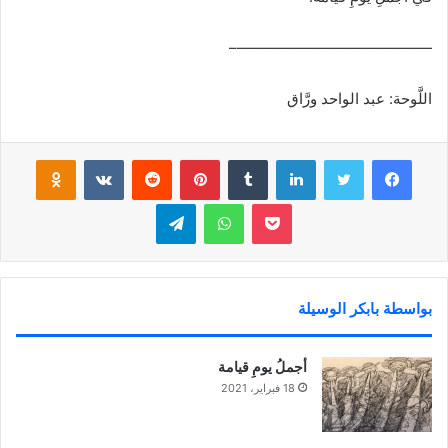
—————————————–
اللَّوحة: عبد الواحد ورَّاق
فيسبوك
تويتر
لينكدإن
‏Tumblr
بينتيريست
‏Reddit
‏VKontakte
Odnoklassniki
بوكيت
واتساب
تيلقرام
بواسطة بابكر الوسيلة
أجملُ يومِ قيامة
18 فبراير، 2021