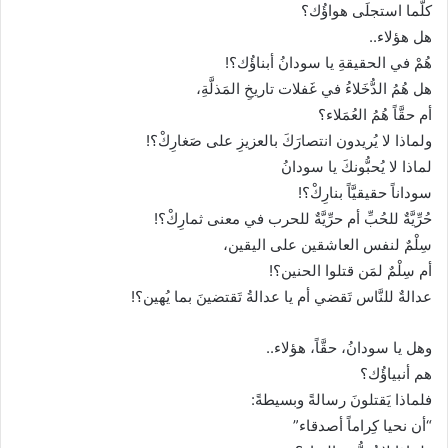
كلُّما استجلَى هواؤُك؟
هل هؤلاء..
هُمْ في الحقيقةِ يا سودانُ أبناؤُك؟!
هل هُمُ الدُّخَلاءُ في غَفلات تاريخِ المَذلَّةِ،
أم حقَّاً هُمُ العُمَلاء؟
ولماذا لا يُريدون انتصارَكَ بالعزيزِ على صَغارِكْ؟!
لماذا لا يُحبُّونكَ يا سودانُ
سوداناً حقيقيَّاً بنارِكْ؟!
حُرِّيَّةٌ للحُبِّ أم حرِّيَّةٌ للحرب في معنى ثمارِكْ؟!
سِلْمٌ لنفس العاشقين على اليقين،
أم سِلْمٌ لمَن قتلوا الحنين؟!
عدالةٌ للنَّاس تَقضي أم يا عدالةُ تَقتضينَ بما يُهين؟!
وهل يا سودانُ، حقَّاً، هؤلاء..
هم أنبياؤُك؟
فلماذا يَقتلونَ رسالةً وبسيطةً:
“أن نحيا كِراماً أصدقاء”