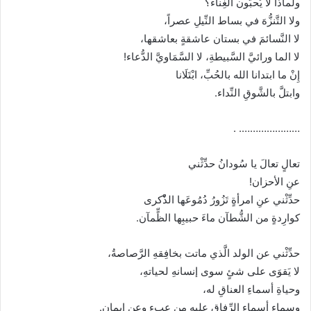
ولماذا لا يُحبُّون الغِناء؟
ولا التَّنزُّهَ في بساط النِّيلِ عصراً،
لا النَّسائمَ في بستان عاشقةٍ بعاشقها،
لا الما ورائيَّ السَّبيطةِ، لا السَّمَاويَّ الدُّعاء!
إِنْ ما ابتدانا الله بالحُبِّ، ابْتَلَانا
وابتلَّ بالشَّوقِ النِّداء.
…………………. .
تعالٍ تعالَ يا سُودانُ حدِّثْني
عنِ الأحزان!
حدِّثْني عنِ امرأةٍ تَزُورُ دُمُوعَها الذّْكرى
كوارِدةٍ من الشُّطآن ماءَ حبيبِها الظٍّمآن.
حدِّثْني عن الولد الَّذي ماتت بخافِقهِ الرَّصاصةُ،
لا يَقوَى على شئٍ سوى إنسانهِ لحياتهِ،
وحياةِ أسماءِ العناقِ له،
وسماءِ أسماءِ الرِّفاقِ عليهِ من عِبءٍ وعن إيمان.