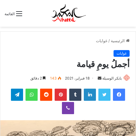
القائمة
الرئيسية
/
غوايات
غوايات
أجملُ يومِ قيامة
بابكر الوسيلة
أ
18 فبراير، 2021
143
2 دقائق
ر
لينكدإن
‏Tumblr
بينتيريست
‏Reddit
واتساب
تيلقرام
س
ل
ڤايبر
ب
ر
ي
د