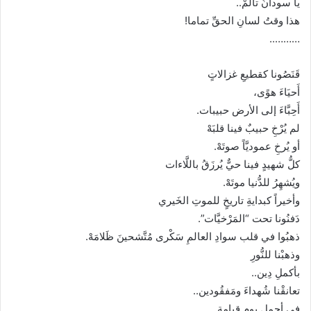
يا سودانُ تألَّمْ..
هذا وقتُ لسانِ الحقِّ تماما!
………..
قَنَصُونا كقطيعِ غزالاتٍ
أَحيَاءَ هوًى،
أَحِبَّاءَ إلى الأرض حبيبات.
لم يُرْخِ حبيبٌ فينا قلبَهْ
أو يُرخِ عموديَّاً صوتَهْ.
كلُّ شهيدٍ فينا حيٌّ يُرزَقُ باللَّاءات
ويُشهِرُ للدُّنيا موتَهْ.
وأخيراً كبدايةِ تاريخٍ للموتِ الخَيري
دَفنُونا تحت “المَرْخيَّات”.
ذهبُوا في قلب سوادِ العالمِ سَكْرى مُتَّشحينَ ظَلامَهْ.
وذهبْنا للنُّورِ
بأكملِ دِين..
تعانقْنا شُهداءَ ومَفقُودين..
في أجملِ يومِ قيامة.