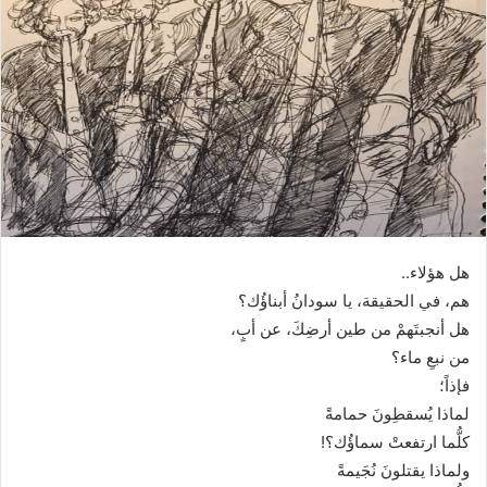
ا
إ
ل
ك
ت
ر
و
ن
ي
ا
هل هؤلاء..
هم، في الحقيقة، يا سودانُ أبناؤُك؟
هل أنجبتَهمْ من طين أرضِكَ، عن أبٍ،
من نبعِ ماء؟
فإذاً؛
لماذا يُسقطِونَ حمامةً
كلُّما ارتفعتْ سماؤُك؟!
ولماذا يقتلونَ نُجَيمةً