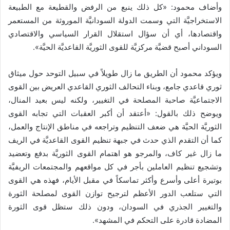
وأضاف محمود: «كل ذلك ينبع من الرفض والقطيعة مع الطبيعة
الاستخراجيَّة التي وسمت الدولة السودانيَّة الموروثة من المستعمر
واقتصادها، أي أن سؤال استقلال القرار السياسي والاقتصادي
السوداني أصبح قضيَّة مركزيَّة للقوى الثوريَّة القاعديَّة الحيَّة».
ويؤكد محمود أن الطريق ما زال طويلاً في سبيل التوحد حول ميثاق
ثوري قاعدي جامع، وبناء التحالف الثوري القاعدي العريض بين القوى
الاجتماعيَّة صاحبة المصلحة في التغيير، ولكنه ليس بعيد المنال،
ويوضح ذلك بالقول: «أعتقد أن أكبر العقبات التي تجابه القوى
الثوريَّة الحيَّة هي ضعف التنظيم وتراجعه في مناطق الإنتاج والعمل،
كما أن التقدم الذي حدث في جبهة تنظيم القوى القاعديَّة في الريف
ما زال غير كاف، والمرجو هو اهتمام القوى الثوريَّة بدفع وتعضيد
وتشجيع تنظيم العاملين بأجر في كل مواقعهم والمجتمعات الريفيَّة
بوتيرة أعلى وأسرع وأكثر تماسكاً في مقبل الأيام، فهذه هي القوى
التي ستلعب الدور الأعظم لترجيح توازن القوى لمصلحة الثورة
والتغيير الجذري في السودان، ودون ذلك ستظل قوى الثورة
المضادة قادرة على التحكم في المشهد».