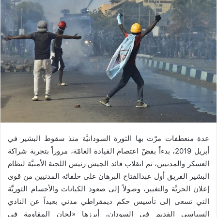
ت
د
و
ا
ي
إ
ت
ل
ر
ك
ت
ر
و
ن
ي
ا
عدة منعطفات مرّت بها الثورة السودانيَّة منذ سقوط البشير في
أبريل 2019، بدءاً بفضّ اعتصام القيادة العامّة، مروراً بتجربة شراكة
العسكر والمدنيين، ثم انقلاب قائد الجيش رئيس اللجنة الأمنيَّة لنظام
البشير الفريق أول عبدالفتاح البرهان على حلفائه المدنيين من قوى
إعلان الحريَّة والتغيير، وصولاً إلى صعود الكيانات والأجسام الثوريَّة
التي تسعى إلى تأسيس حكم ديمقراطي مدني بعيداً عن النادي
السياسي القديم في السودان، أبرزها «لجان المقاومة في