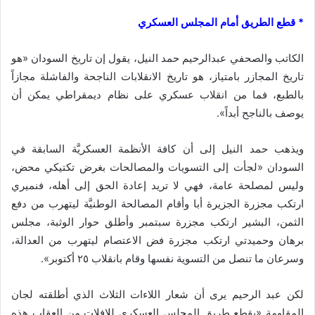
* قطع الطريق أمام المجلس العسكري
الكاتب والصحفي عبدالرحيم حمد النيل، يقول إن تاريخ السودان «هو
تاريخ المجازر بامتياز، هو تاريخ الانقلابات الناجحة والفاشلة مجازاً
بالطبع، فما من انقلاب عسكري على نظام ديمقراطي يمكن أن
يوصف بالناجح أبداً».
ويذهب حمد النيل إلى أن كافة الأنظمة العسكريَّة السابقة في
السودان «لجأت إلى التسويات والمصالحات بغرض تكتيكي محض،
وليس لمصلحة عامة، فهي لا تريد إعادة الحق إلى أهله، فنميري
ارتكب مجزرة الجزيرة أبا وأقام المصالحة الوطنيَّة ليتهرب من دفع
الثمن، البشير ارتكب مجزرة سبتمبر وأطلق حوار الوثبة، مجلس
برهان وحميدتي ارتكب مجزرة فض الاعتصام ليتهرب من العدالة،
وسرعان ما تنصل من التسوية نفسها وقام بانقلاب ٢٥ أكتوبر».
لكن عبد الرحيم يرى أن شعار اللاءات الثلاث الذي أطلقته لجان
المقاومة «يقطع طريق المجلس العسكري للإفلات من العقاب هذه