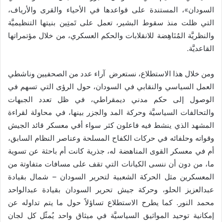
السودان»، المستندة على قواعدها في الأحياء والقرى والأرياف،
التي ظلت منذ سقوط البشير، تعمل على تَمتِين بنيتها التنظيميَّة
والنظريَّة المُنَاهِضة للانقلابات والحكم العسكري، من خلال مؤتمراتها
القاعديَّة.
ومن خلال هذا الاستطلاع، نستعرض آراء عدد من الصحفيين وناشطي
العمل السياسي والنقابي في السودان، حول الرؤى التي تسهم في
الوصول إلى حكم مدني ديمقراطي، في ظل تعدد الجبهات
والتحالفات السياسيَّة وحركة المد والجزر بينها، في محاولة لقراءة
المشهد الذي ينشط فيه فاعلون كثر سواء أفي معسكر قائد الجيش
وقواته وحلفائه في حركات الكفاح المسلحة وعناصر النظام السابق،
أم في معسكر القوى المناهضة له، جذرية كانت أم باحثة عن تسوية
ما، من دون أن ننسى الكيانات التي تقف على مسافات متفاوتة من
المعسكرين مثل الحركة الشعبية لتحرير السودان – شمال بقيادة
عبدالعزيز الحلو، وحركة جيش تحرير السودان بقيادة عبدالواحد
محمد النور. كما يطرح الاستطلاع تساؤلاً حول ما يتم تداوله عن
إمكانية توحيد المواثيق السياسيَّة في ميثاق واحد يُمثّل كل لجان