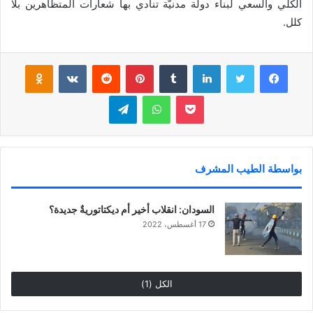
الكلي والسعي لبناء دولة مدنيَّة تنادي بها شعارات المتظاهرين بلا
كلل.
فيسبوك
تويتر
لينكدإن
‏Tumblr
بينتيريست
‏Reddit
‏VKontakte
Odnoklassniki
بوكيت
واتساب
تيلقرام
بواسطة الطيب المشرف
السودان: انقلاب أخير أم ديكتاتوريةٌ جديدة؟
17 أغسطس، 2022
الكل (1)