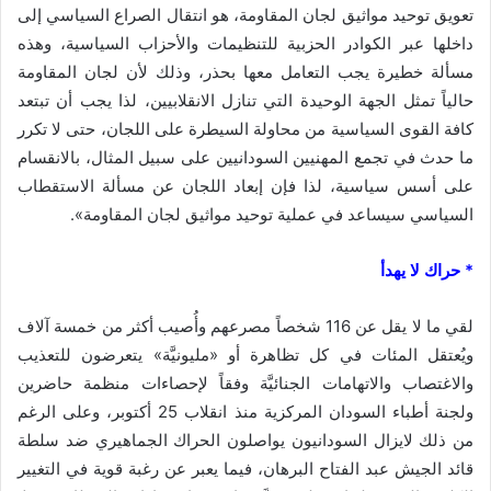
تعويق توحيد مواثيق لجان المقاومة، هو انتقال الصراع السياسي إلى
داخلها عبر الكوادر الحزبية للتنظيمات والأحزاب السياسية، وهذه
مسألة خطيرة يجب التعامل معها بحذر، وذلك لأن لجان المقاومة
حالياً تمثل الجهة الوحيدة التي تنازل الانقلابيين، لذا يجب أن تبتعد
كافة القوى السياسية من محاولة السيطرة على اللجان، حتى لا تكرر
ما حدث في تجمع المهنيين السودانيين على سبيل المثال، بالانقسام
على أسس سياسية، لذا فإن إبعاد اللجان عن مسألة الاستقطاب
السياسي سيساعد في عملية توحيد مواثيق لجان المقاومة».
* حراك لا يهدأ
لقي ما لا يقل عن 116 شخصاً مصرعهم وأُصيب أكثر من خمسة آلاف
ويُعتقل المئات في كل تظاهرة أو «مليونيَّة» يتعرضون للتعذيب
والاغتصاب والاتهامات الجنائيَّة وفقاً لإحصاءات منظمة حاضرين
ولجنة أطباء السودان المركزية منذ انقلاب 25 أكتوبر، وعلى الرغم
من ذلك لايزال السودانيون يواصلون الحراك الجماهيري ضد سلطة
قائد الجيش عبد الفتاح البرهان، فيما يعبر عن رغبة قوية في التغيير