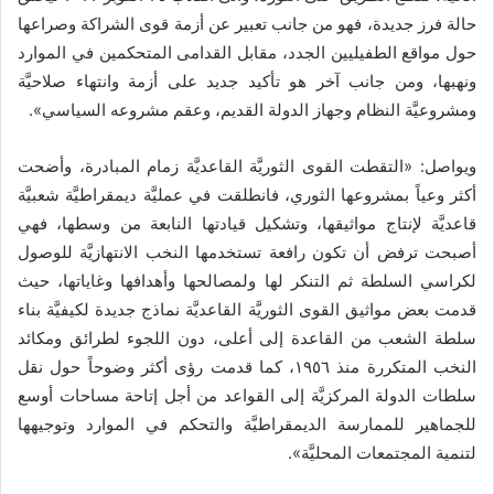
حالة فرز جديدة، فهو من جانب تعبير عن أزمة قوى الشراكة وصراعها
حول مواقع الطفيليين الجدد، مقابل القدامى المتحكمين في الموارد
ونهبها، ومن جانب آخر هو تأكيد جديد على أزمة وانتهاء صلاحيَّة
ومشروعيَّة النظام وجهاز الدولة القديم، وعقم مشروعه السياسي».
ويواصل: «التقطت القوى الثوريَّة القاعديَّة زمام المبادرة، وأضحت
أكثر وعياً بمشروعها الثوري، فانطلقت في عمليَّة ديمقراطيَّة شعبيَّة
قاعديَّة لإنتاج مواثيقها، وتشكيل قيادتها النابعة من وسطها، فهي
أصبحت ترفض أن تكون رافعة تستخدمها النخب الانتهازيَّة للوصول
لكراسي السلطة ثم التنكر لها ولمصالحها وأهدافها وغاياتها، حيث
قدمت بعض مواثيق القوى الثوريَّة القاعديَّة نماذج جديدة لكيفيَّة بناء
سلطة الشعب من القاعدة إلى أعلى، دون اللجوء لطرائق ومكائد
النخب المتكررة منذ ١٩٥٦، كما قدمت رؤى أكثر وضوحاً حول نقل
سلطات الدولة المركزيَّة إلى القواعد من أجل إتاحة مساحات أوسع
للجماهير للممارسة الديمقراطيَّة والتحكم في الموارد وتوجيهها
لتنمية المجتمعات المحليَّة».