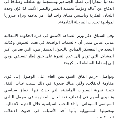
تقدمياً منحازاً إلى قضايا الجماهير ومنسجماً مع تطلعاته وصادقاً في
الدفاع عن آماله ومؤمناً بحتمية التغيير والنصر الأكيد، لذا فإن وحدة
اللجان الفكرية وتأسيس ميثاق واحد لها، أمر ندعمه ونراه ضرورياً
لمواجهة تحديات المرحلة القادمة».
وفي السياق، ذكر وزير الصناعة الأسبق في فترة الحكومة الانتقالية
مدني عباس مدني أن «السمات الواضحة في تعدد الجيوش وكذلك
التعدد في المعسكر المنادي بالتحول الديمقراطي، التي تعد من أكبر
المشاكل التي تؤدي إلى عدم القدرة على خلق إطار تنسيقي يؤدي
إلى إسقاط السلطة العسكرية».
ويواصل: «رغم اتفاق السودانيين العام على الوصول إلى قوى
مقاومة للانقلاب، ولكن هناك صعوبة في ذلك بسبب غياب الثقة،
نتيجة تجربة السنوات الماضية، التي حدث فيها إخفاق سياسي
وتنفيذي أسهم في إضعاف ثقة لجان المقاومة في مجمل النادي
السياسي السوداني، وأداء النخب السياسية خلال الفترة الانتقالية،
وتحميلها المسؤولية بأنها أحد الأسباب في حدوث الانقلاب
العسكري».