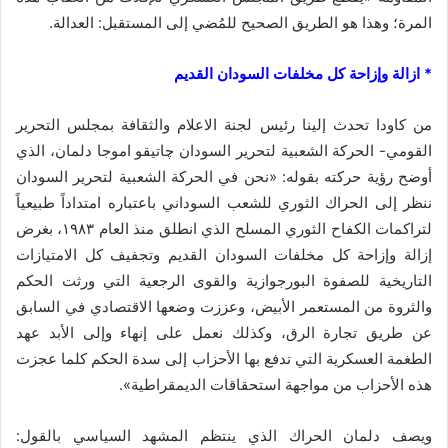
المرة؛ وهذا هو الطريق الصحيح للمُضي إلى المستقبل: العدالة.
* ازالة وإزاحة كل مخلفات السودان القديم
من كاودا تحدث إلينا رئيس لجنة الاعلام والثقافة بمجلس التحرير
القومي- الحركة الشعبية لتحرير السودان چاتيقو اموجا دلمان، الذي
أوضح رؤية حركته بقوله: «نحن في الحركة الشعبية لتحرير السودان
ننظر إلى الحراك الثوري للشعب السوداني باعتباره امتداداً طبيعياً
لتراكمات الكفاح الثوري المسلح الذي انطلق منذ العام ١٩٨٣، بغرض
إزالة وإزاحة كل مخلفات السودان القديم وتجفيف كل الامتيازات
التاريخية للصفوة البورجوازية والقوى الرجعية التي ورثت الحكم
والثروة من المستعمر الأبيض، وعززت وضعها الاقتصادي في السابق
عن طريق تجارة الرق، وكذلك نعمل على إنهاء وإلى الأبد عهد
الطغمة العسكرية التي تدفع بها الأحزاب إلى سدة الحكم كلما عجزت
هذه الأحزاب من مواجهة استحقاقات الديمقراطية».
ويصف دلمان الحراك الذي ينتظم المشهد السياسي بالقول: