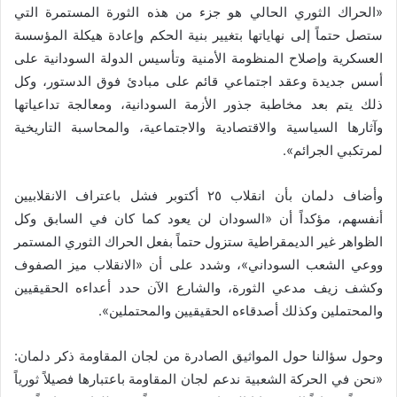
«الحراك الثوري الحالي هو جزء من هذه الثورة المستمرة التي
ستصل حتماً إلى نهاياتها بتغيير بنية الحكم وإعادة هيكلة المؤسسة
العسكرية وإصلاح المنظومة الأمنية وتأسيس الدولة السودانية على
أسس جديدة وعقد اجتماعي قائم على مبادئ فوق الدستور، وكل
ذلك يتم بعد مخاطبة جذور الأزمة السودانية، ومعالجة تداعياتها
وآثارها السياسية والاقتصادية والاجتماعية، والمحاسبة التاريخية
لمرتكبي الجرائم».
وأضاف دلمان بأن انقلاب ٢٥ أكتوبر فشل باعتراف الانقلابيين
أنفسهم، مؤكداً أن «السودان لن يعود كما كان في السابق وكل
الظواهر غير الديمقراطية ستزول حتماً بفعل الحراك الثوري المستمر
ووعي الشعب السوداني»، وشدد على أن «الانقلاب ميز الصفوف
وكشف زيف مدعي الثورة، والشارع الآن حدد أعداءه الحقيقيين
والمحتملين وكذلك أصدقاءه الحقيقيين والمحتملين».
وحول سؤالنا حول المواثيق الصادرة من لجان المقاومة ذكر دلمان:
«نحن في الحركة الشعبية ندعم لجان المقاومة باعتبارها فصيلاً ثورياً