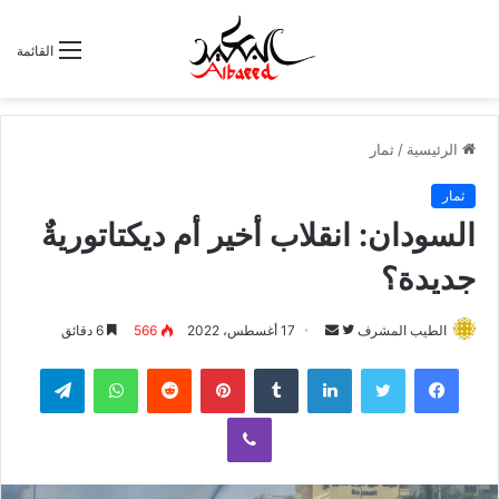
القائمة
الرئيسية
/
ثمار
ثمار
السودان: انقلاب أخير أم ديكتاتوريةٌ
جديدة؟
الطيب المشرف
ت
أ
17 أغسطس، 2022
566
6 دقائق
ا
ر
لينكدإن
‏Tumblr
بينتيريست
‏Reddit
واتساب
تيلقرام
ب
س
ع
ل
ڤايبر
ع
ب
ل
ر
ى
ي