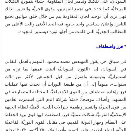
السودان، على تفكيك وتدمير لجان المقاومة احتذاء بنموذج التكتلات
المرحليَّة كما حدث في تجمع المهنيين، وقوى الحريَّة والتغيير، لذلك
فهي ترى أن ‏ توحيد لجان المقاومة يتم من خلال خلق مواثيق تجمع
الناس، وإعلان سياسي واحد جامع، فيه الحد الأدنى والحد الأعلى من
المطالب الجذريَّة التي قامت من أجلها ثورة ديسمبر المجيدة.
* فرز واصطفاف
في سياق آخر، يقول المهندس محمد محمود، المهتم بالعمل النقابي
في السودان، إن «الثورة السودانيَّة أثبتت عمقها بما نراه من
استمراريَّة وديمومة وإصرار من قبل الجماهير لأكثر من ثلاث
سنوات»، منوهاً إلى أن من طبيعة الثورات أن تحدث فيها عمليات
فرز وإعادة اصطفاف بين القوى الاجتماعيَّة المختلفة المتصارعة في
المشهد، وأضاف موضحاً: «مثلاً شراكة الدم التي استمرت لعامين
بين قوى الحريَّة والتغيير وطغمة جنرالات اللجنة الأمنيَّة لنظام الجبهة
الإسلاميَّة القوميَّة شكلت عمليَّة فرز، اصطفت فيها قوى تريد الحفاظ
على النظام وجهاز الدولة القديم، في مقابل القوى الثوريَّة القاعديَّة
الحيَّة، لقطع الطريق على الثورة، وأتى انقلاب ٢٥ أكتوبر ٢٠٢٢ ليخلق