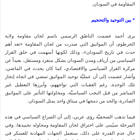
المقاومة في السودان.
* بين التوحيد والتحجيم
يرى أحمد عصمت الناطق الرسمي باسم لجان مقاومة ولاية
الخرطوم، أن المواثيق التي صدرت من لجان المقاومة «تعد أهم
حدث في تاريخ السودان»، وذلك لكونها أسهمت في خلق القرار
السياسي من أرياف ومدن السودان بشكل منفرد ومستقل، بعيداً عن
مركزة القرار السياسي والاقتصادي، كما كان يحدث في الماضي،
وأشار عصمت إلى أن عمليَّة توحيد المواثيق تمضي في اتجاه إنجاز
تلك الوحدة، رغم العقبات التي تواجههم، وأبرزها التعطيل غير
المباشر من قبل النخب السياسيَّة، ومحاولتها التأثير على المواثيق
الصادرة، والحد من دمجها في ميثاق واحد يمثل السودان.
فيما تذهب الصحفيَّة رؤى عربي، إلى أن الصراع السياسي في هذه
المرحلة سيُبنى على اختراق لجان المقاومة ومحاوله تحييدها، وفي
حال عدم القدرة على ذلك، ستعمل الجهات المهادنة للعسكر في