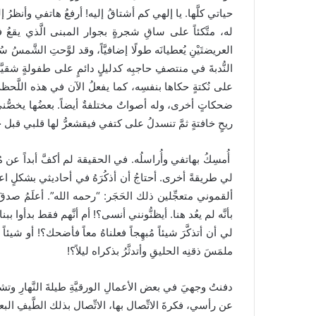
حياتي كلَّها. يا إلهي كم أشتاقُ إليه! أرفعُ هاتفي وأنظرُ إل
له، متَّكئاً على ساقِ شجرةٍ بجوار المبنى الَّذي يقعُ في
العريضتَيْنِ يُعطيانَه طولًا إضافيَّاً، وقد لوَّحتِ الشَّمسُ 
النُّدبةَ في منتصفِ حاجبِه كدليلٍ دائمٍ على طفولةٍ شقيَّة
على نُكتةٍ حكاها بنفسِه، كما يفعلُ الآن في هذه اللَّحظة
ضحكاتٍ أخرى، وله أصواتٌ مختلفةٌ أيضاً. بعضُها يخصُّن
ريحٍ خافتةٍ ثمَّ تنسدلُ على كتفي فيقشعرُّ لها قلبي قب
أُمسِكُ بهاتفي وأُراسلُه. في الحقيقة لم أكفَّ أبداً عن
لي طريقةً أخرى. أحتاجُ أن أذكُرَهُ في أحاديثي بشكلٍ اعتياد
ألقموني متعجِّلين ذلك الحَجَر: “رحمه الله”. أعلَمُ صدقَ دعو
بأنَّه لم يعُد هنا. أيظنُّونني أنسى؟! أم أنَّهم فقط بدأوا ببنا
لي أن أتذكَّرَ شيئاً مُبهِجاً فعلناهُ معاً فأضحك؟! أو شيئاً 
ملمَسَ ذقنِه الحليقِ وأتدثَّرُ بذكراه ليلاً؟!
دفنتُ وجهيَ في بعض الأعمالِ الورقيَّةِ طيلةَ النَّهارِ وتشا
عن رأسي، فكرةَ الاتِّصال بها، الاتِّصال بذلك الطَّيفِ البع