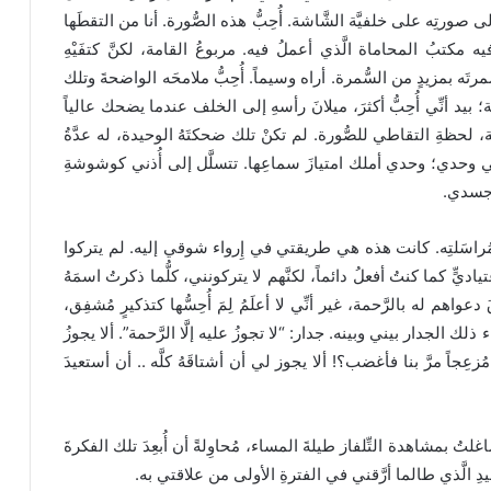
ى صورتِه على خلفيَّة الشَّاشة. أُحِبُّ هذه الصُّورة. أنا من التقطَها
ه مكتبُ المحاماة الَّذي أعملُ فيه. مربوعُ القامة، لكنَّ كتفَيْهِ
سُمرتَه بمزيدٍ من السُّمرة. أراه وسيماً. أُحِبُّ ملامحَه الواضحةَ وتلك
؛ بيد أنِّي أُحِبُّ أكثرَ، ميلانَ رأسهِ إلى الخلف عندما يضحك عالياً
، لحظةِ التقاطي للصُّورة. لم تكنْ تلك ضحكتَهُ الوحيدة، له عدَّةُ
ي وحدي؛ وحدي أملك امتيازَ سماعِها. تتسلَّل إلى أُذني كوشوشةِ
ل جسدي.
 مُراسَلتِه. كانت هذه هي طريقتي في إِرواء شوقي إليه. لم يتركوا
يٍّ كما كنتُ أفعلُ دائماً، لكنَّهم لا يتركونني، كلُّما ذكرتُ اسمَهُ
اهم له بالرَّحمة، غير أنِّي لا أعلَمُ لِمَ أُحِسُّها كتذكيرٍ مُشفِق،
ء ذلك الجدار بيني وبينه. جدار: “لا تجوزُ عليه إلَّا الرَّحمة”. ألا يجوزُ
مُزعِجاً مرَّ بنا فأغضب؟! ألا يجوز لي أن أشتاقَهُ كلَّه .. أن أستعيدَ
غلتُ بمشاهدة التِّلفاز طيلةَ المساء، مُحاوِلةً أن أُبعِدَ تلك الفكرةَ
يدِ الَّذي طالما أرَّقني في الفترةِ الأولى من علاقتي به.