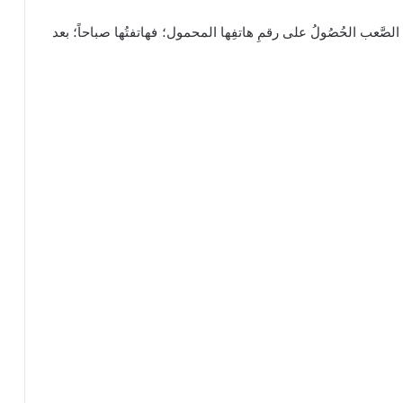
 الصَّعب الحُصُولُ على رقمِ هاتفِها المحمول؛ فهاتفتُها صباحاً؛ بعد