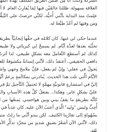
الشَّركة وكنتُ أنا مِن ضمن الفريق المكلَّف بهذه المَهمّ
العلاقة بسهولة. ظللنا عالقَيْن فيها لِمَا يُقارِبُ العام. لا 
علِمتُ منذ البداية بأنَّني أُحبُّه، لكنِّي حرصتُ على الت
ومن وقتِها لم أعُدْ طيِّعةً له.
عندما حكى لي عنها، كان كلامُه في حقِّها إيجابيَّاً بطريق
تجنُّبَه بعدها لعدَّة أيَّام. لم يسمحْ لي كبريائي ولا ط
كذلك لم أستطعِ التَّعاملَ معه بشكلٍ طبيعي، لذا آثرتُ تجن
دافعي الحقيقي.. أعتقدُ ذلك، لأنَّني إنسانةٌ مكشوفةٌ للغ
يَجولُ في عقلي؛ وإنْ لم يفعل، فإنَّ ملامحَ وجهي واشي
الأيَّام الَّتي تلت هذا الحديث. يُبادرني بمكالَمةٍ يزعمُ أ
إليَّ في استشارةٍ قانونيَّةٍ مهمَّةٍ لا تَحتمِلُ التَّأجيل ثمَّ
عليَّ بشكلٍ عابر، وهكذا… يفتعلُ كلَّ هذه الأسبابِ والم
كأنَّه بطريقةٍ ما يقفُ بيني وبين هواجسي. يَمنعُها من ا
أُحِبُّ وليس “وليد” الَّذي أعتبُ الآن عليه. كان عذباً في ت
بسُهُولةٍ إلى تقارُبِنا الكثيف. لكن يبدو أنَّني ما زلتُ
ذلك، لأنَّني الآن أشعُرُ بضيقٍ شديدٍ من مجرَّد تذكُّرِ ال
يَهُم.