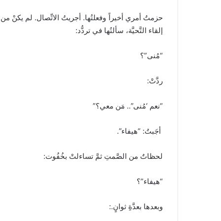
حزمتُ أمري أخيراً وفعلتُها. أجريتُ الاتِّصال. لم يكنْ من
إلقاء التَّحيَّة، سألتُها في تردُّد:
“مُنى”؟
ردَّتْ:
“نعم ‘مُنى”.. مَن معي؟”
أجَبتُ: “هيفاء”.
لحظاتٌ من الصَّمتِ ثمَّ تساءلتْ بخُفُوت:
“هيفاء”؟
وبعدها بعدَّةِ ثوانٍ.: