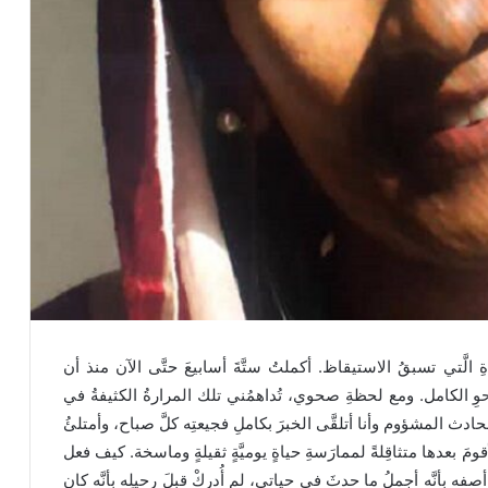
ِ الَّتي تسبقُ الاستيقاظ. أكملتُ ستَّةَ أسابيعَ حتَّى الآن منذ أن
لصَّحوِ الكامل. ومع لحظةِ صحوي، تُداهمُني تلك المرارةُ الكثيفةُ في
 المشؤوم وأنا أتلقَّى الخبرَ بكاملِ فجيعتِه كلَّ صباح، وأمتلئُ
ومَ بعدها متثاقِلةً لممارَسةِ حياةٍ يوميَّةٍ ثقيلةٍ وماسخة. كيف فعل
ه بأنَّه أجملُ ما حدثَ في حياتي، لم أُدركْ قبلَ رحيلِه بأنَّه كان