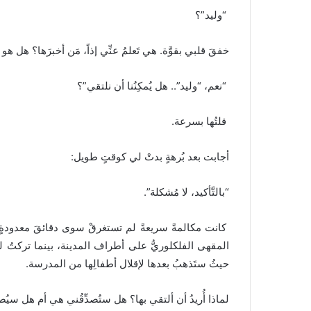
“وليد”؟
خفقَ قلبي بقوَّة. هي تَعلمُ عنِّي إذاً، مَن أخبرَها؟ هل هو 
“نعم، “وليد”.. هل يُمكِنُنا أن نلتقي”؟
قلتُها بسرعة.
أجابت بعد بُرهةٍ بدتْ لي كوقتٍ طويل:
“بالتَّأكيد، لا مُشكلة”.
كانت مكالمةً سريعةً لم تستغرقْ سوى دقائقَ معدودةٍ، اتّ
المقهى الفلكلوريُّ على أطراف المدينة، بينما تركتُ لها 
حيثُ ستَذهبُ بعدها لإقلال أطفالِها من المدرسة.
لماذا أُريدُ أن ألتقي بها؟ هل ستُصدِّقُني هي أم هل سيُصد