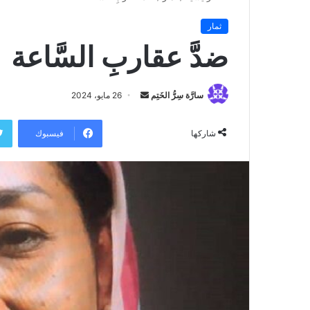
ثمار
ضدَّ عقاربِ السَّاعة
سارَّة سِرُّ الخَتِم
أ
26 مايو، 2024
ر
س
فيسبوك
شاركها
ل
ب
ر
ي
د
ا
إ
ل
ك
ت