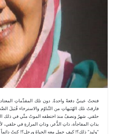
ر
و
ن
ي
ا
فتحتُ عينيَّ دفعةً واحدةً. دون تلك المقدِّماتِ المعتادة
فارقتُ تلك الهُنَيهاتِ من التَّناوُم والاسترخاء قُبَيلَ ا
حلقي. شهرٌ ونصفٌ منذ اختطفه الموتُ منِّي في ذلك الحادث
بذاتِ المفاجأة، ذاتِ الذُّعر، وذاتِ المرارةِ في حلقي، لأق
“وليد” ذلك؟! كيف حمل معه الحياةَ ورحل؟! كنتُ دائماً أصف