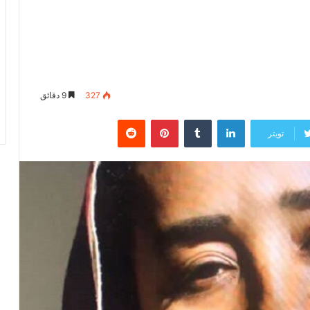
327
9 دقائق
لينكدإن
‏Tumblr
بينتيريست
‏Reddit
تويتر