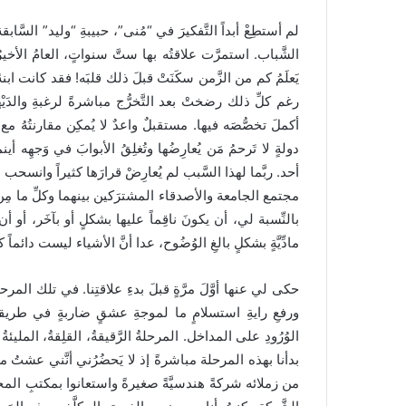
لم أستطِعْ أبداً التَّفكيرَ في “مُنى”، حبيبةِ “وليد” السَّابق
الشَّباب. استمرَّت علاقتُه بها ستَّ سنواتٍ، العامُ الأخير
يَعلَمُ كم من الزَّمن سكَنَتْ قبلَ ذلك قلبَه! فقد كانت ابنةَ ال
رغم كلِّ ذلك رضختْ بعد التَّخرُّج مباشرةً لرغبةِ والدَيْه
أكملَ تخصُّصَه فيها. مستقبلٌ واعدٌ لا يُمكِن مقارنتُهُ 
دولةٍ لا تَرحمُ مَن يُعارِضُها وتُغلِقُ الأبوابَ في وَجهِه أ
أحد. ربَّما لهذا السَّبب لم يُعارِضْ قرارَها كثيراً وانسحب 
مجتمع الجامعة والأصدقاء المشترَكين بينهما وكلِّ ما مِن شأ
بالنِّسبة لي، أن يكونَ ناقِماً عليها بشكلٍ أو بآخَر، أو 
مادِّيَّةٍ بشكلٍ بالغِ الوُضُوح، عدا أنَّ الأشياء ليست دائما
حكى لي عنها أوَّلَ مرَّةٍ قبلَ بدءِ علاقتِنا. في تلك المرحلة
ورفعِ رايةِ استسلامٍ ما لموجةِ عشقٍ ضاربةٍ في طريقها إل
الوُرُودِ على المداخل. المرحلةُ الرَّقيقةُ، القلِقةُ، المليئةُ 
بدأنا بهذه المرحلة مباشرةً إذ لا يَحضُرُني أنَّني عشتُ م
من زملائه شركةً هندسيَّةً صغيرةً واستعانوا بمكتبِ المحام