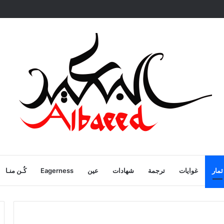
ية
ثمار
غوايات
ترجمة
شهادات
عين
Eagerness
كُـن منـا