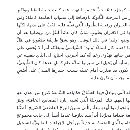
ة، كمجرَّد قصَّةِ حبٍّ قديمةٍ، انتهت، فقد كانت حبيبةَ الصِّبا وبواكيرِ
ُ من المرحلة الثَّانويَّة بالإضافة إلى سنواتِ الجامعة كاملةً؛ ومَن
جيرانِ ورفيقةَ الطُّفولةِ الَّتي تعلَّم قلبُه الحُبَّ على يدَيها، لكنَّها
ا في الاقتران بطَبيبٍ شَابٍّ كان عائداً للتَّوِّ من بريطانيا بعد أن
مع وضع “وليد” في ذلك الوقت، وهو يشقُّ طريقَهُ بصُعُوبةٍ في ظلِّ
ينما ذهب. كان انتماءُ “وليد” السِّياسيُّ وتبعاتُهُ، أمراً لا يُخفى على
من حياتها بهُدُوء، رغم أنَّه كما أخبرني، احتاج إلى النَّأي بنفسِه عن
نِه أن يُحيلَ إلى سيرتها لمدَّة عامٍ كاملٍ بعدها. كان الطَّبيعيُّ،
أن تكونَ قد صغُرَت أمام عينَيْه بسبب اختيارِها المبنيِّ على أُسُسٍ
ً كما يجب أن تكونَ عليه.
 الَّتي يتبادلُ فيها العشَّاقُ حكاياهم السَّابقةَ كنوعٍ من إعلان ثقةِ
يهم. تلك المرحلةُ الَّتي تُشبِه إنارةَ المصابيحِ الخافتةِ، ونثرَ
بالخوفِ واللَّهفةِ معاً، والَّتي تسبقُ البوحَ العاطفيَّ الصَّريح. أظنُّنا
عهُ صداقةً مجرَّدةً أبداً منذ تعارَفنا عندما أنشأ إلى جانب مجموعةٍ
اةِ الَّذي التحقتُ به حديثاً من أجل الإجراءاتِ القانونيَّةِ لتسجيل