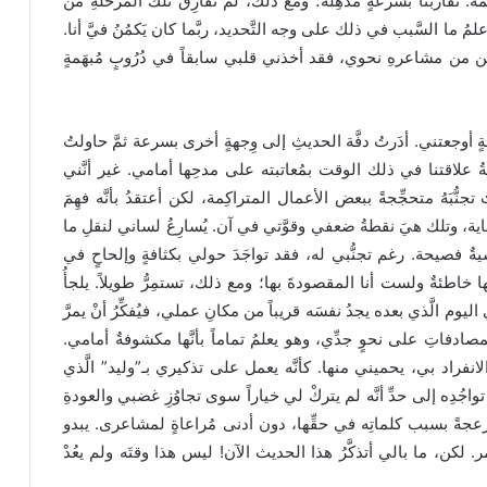
َة. تقارَبنا بسرعةٍ مُذهِلة؛ ومع ذلك، لم نُفارِقْ تلك المرحلةِ من
أعلمُ ما السَّبب في ذلك على وجه التَّحديد، ربَّما كان يَكمُنُ فيَّ أنا.
َّيقُّن من مشاعرهِ نحوي، فقد أخذني قلبي سابقاً في دُرُوبٍ مُبهَمةٍ
ةٍ أوجعتني. أدَرتُ دفَّة الحديثِ إلى وِجهةٍ أخرى بسرعة ثمَّ حاولتُ
بيعةُ علاقتنا في ذلك الوقت بمُعاتبته على مدحِها أمامي. غير أنَّني
ُّبَهُ متحجِّجةً ببعض الأعمال المتراكِمة، لكن أعتقدُ بأنَّه فهِمَ
اية، وتلك هيَ نقطةُ ضعفي وقوَّتي في آن. يُسارِعُ لساني لنقلِ ما
ةٌ فصيحة. رغم تجنُّبي له، فقد تواجَدَ حولي بكثافةٍ وإلحاحٍ في
نَّها خاطئةٌ ولست أنا المقصودةَ بها؛ ومع ذلك، تستمِرُّ طويلاً. يلجأُ
 في اليوم الَّذي بعده يجدُ نفسَه قريباً من مكانِ عملي، فيُفكِّرُ أنْ يمرَّ
صادفاتِ على نحوٍ جدِّي، وهو يعلمُ تماماً بأنَّها مكشوفةٌ أمامي.
لانفراد بي، يحميني منها. كأنَّه يعمل على تذكيري بـ”وليد” الَّذي
واجُدِه إلى حدِّ أنَّه لم يتركْ لي خياراً سوى تجاوُزِ غضبي والعودةِ
 منزعجةً بسبب كلماتِه في حقِّها، دون أدنى مُراعاةٍ لمشاعرى. يبدو
أمر. لكن، ما بالي أتذكَّرُ هذا الحديث الآن! ليس هذا وقتَه ولم يعُدْ