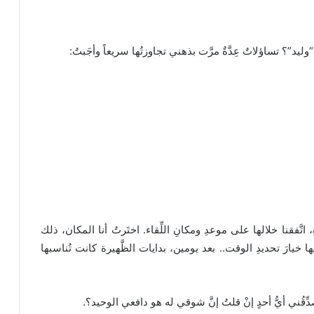
“وليد”؟ تساؤلاتٌ عِدَّةٌ مرَّت بذهني تجاوزتُها سريعاً وأجَبتُ:
َفقنا خلالها على موعدِ ومكانِ اللِّقاء. اختَرتُ أنا المكان، ذلك
خيارَ تحديدِ الوقت.. بعد يومين، بدايات الظَّهيرة كانت تُناسبها
ِّقُني أيُّ أحدٍ إنْ قلتُ إنَّ شوقي له هو دافعي الوحيد؟.