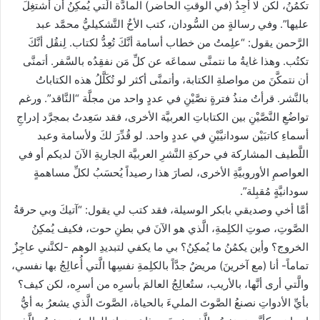
تكمُنُ، لكن لا أجِدُ (في الوقتِ الحاضر) المادَّة الَّتي يُمكِنُ أن أشتغِلَ
عليها”. وفي رسالةٍ من السُّودان، كتب الأخُ التَّشكيليُّ محمَّد عبد
الرَّحمن يقول: “علِمتُ من خطاب أسامة أنَّكَ تُعِدُّ لكتاب. لِنقُل أنَّكَ
تكتُب. وهذا غايةُ ما نتمنَّى سماعَه عن كلِّ مَن نفقِدُه بالسَّفر. أتمنَّى
أن نتمكَّنَ من مواصلةِ الكتابة، وأتمنَّى أكثر لو تُكَلَّلُ هذه الكتاباتُ
بالنَّشر. قرأتُ منذُ فترةٍ نصَّيْنِ في عددٍ واحد من مجلَّة “النَّاقد”. ورغم
تواضُعِ النَّصَّيْنِ بين الكتاباتِ العربيَّة الأخرى، فقد سَعِدتُ بمجرَّد إدراجِ
أسماءِ كاتبَيْن سودانيَّيْنِ في عددٍ واحد. لو قُدِّرَ لكَ ولأسامة وعبد
اللَّطيف المشاركة في حركةِ النَّشرِ العربيَّة الجاريةِ الآنَ لديكم أو في
العواصمِ الأوروبيَّةِ الأخرى، لصارَ هذا رصيداً يُحسَبُ لكلِّ مساهمةٍ
سودانيَّةٍ مُقبِلة”.
أمَّا أخي وصديقي بابكر الوسيلة، فقد كتب لي يقول: “آتيكَ وبي حرقةُ
الصَّوتِ، صوتِ الكلِمةِ، الَّذي هو الآنَ في بطنِ حوت، فكيف يُمكِنُ
الخروج؟ وأين يكمُنُ ما يُمكِنُ؟ بي ما يكفي لتبديدِ الوهم -لكنَّني عاجِزٌ
تماماً- أنا (مع آخرينَ) مريضٌ جدَّاً بالكلِمةِ نفسِها الَّتي أُعالِجُ بها نفسي،
والَّتي أرى أنَّها، بالأريب، ستُعالِجُ العالمَ بأسرِه من أسرِه، لكن كيف؟
بأيِّ الأدواتِ نصنعُ الصَّوتَ المليءَ بالحياة، الصَّوتَ الَّذي يشعرُ به أيُّ