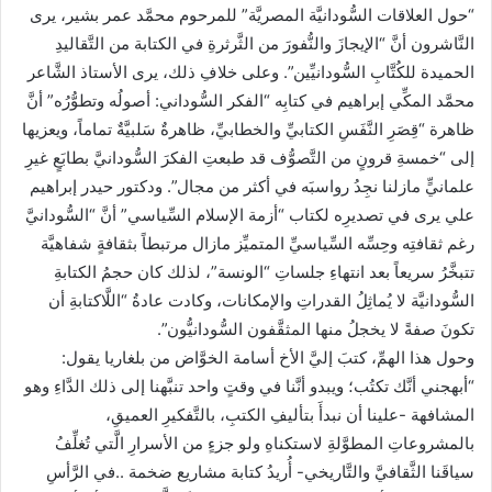
“حول العلاقات السُّودانيَّة المصريَّة” للمرحوم محمَّد عمر بشير، يرى
النَّاشرون أنَّ “الإيجازَ والنُّفورَ من الثَّرثرةِ في الكتابة من التَّقاليدِ
الحميدة للكُتَّابِ السُّودانيِّين”. وعلى خلافِ ذلك، يرى الأستاذ الشَّاعر
محمَّد المكِّي إبراهيم في كتابِه “الفكر السُّوداني: أصولُه وتطوُّرُه” أنَّ
ظاهرة “قِصَرِ النَّفَسِ الكتابيِّ والخطابيِّ، ظاهرةٌ سَلبيَّةٌ تماماً، ويعزيها
إلى “خمسةِ قرونٍ من التَّصوُّف قد طبعتِ الفكرَ السُّودانيَّ بطابَعٍ غيرِ
علمانيٍّ مازلنا نجِدُ رواسبَه في أكثر من مجال”. ودكتور حيدر إبراهيم
علي يرى في تصديرِه لكتاب “أزمة الإسلام السِّياسي” أنَّ “السُّودانيَّ
رغم ثقافتِه وحِسِّه السِّياسيِّ المتميِّز مازال مرتبطاً بثقافةٍ شفاهيَّة
تتبخَّرُ سريعاً بعد انتهاءِ جلساتِ “الونسة”، لذلك كان حجمُ الكتابةِ
السُّودانيَّة لا يُماثِلُ القدراتِ والإمكانات، وكادت عادةُ “اللَّاكتابةِ أن
تكونَ صفةً لا يخجلُ منها المثقَّفون السُّودانيُّون”.
وحول هذا الهمِّ، كتبَ إليَّ الأخ أسامة الخوَّاض من بلغاريا يقول:
“أبهجني أنَّك تكتُب؛ ويبدو أنَّنا في وقتٍ واحد تنبَّهنا إلى ذلك الدَّاءِ وهو
المشافهة -علينا أن نبدأَ بتأليفِ الكتبِ، بالتَّفكيرِ العميقِ،
بالمشروعاتِ المطوَّلةِ لاستكناهِ ولو جزءٍ من الأسرارِ الَّتي تُغلِّفُ
سياقَنا الثَّقافيَّ والتَّاريخي- أُريدُ كتابة مشاريع ضخمة ..في الرَّأسِ