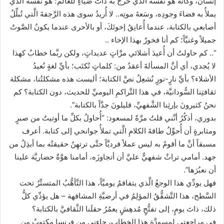
إنسان، وكأنَّه هو نفسُه الَّذي خرجَ به ذاتَ ضياءٍ للعالم؛ هو نفسُه الَّذي
يملأُ به فضاءَ وجودِه، وسَعةَ موتِه.. لا أُريدُ سوى هذه الرَّجفةَ الَّتي تُبلِّلُ
أصابعي بالكتابة، عندما أُعانِقُ إخوتَكَ، أو بالأحرى عندما يكونُ الصَّوتُ
جميلاً وغنيَّاً؛ كم أنا فخورٌ بهذا الإخاء ..
“.. كم حاولتُ أن أُعيدَ أشلائي مرَّاتٍ عديداتٍ، ولكن ربَّما خطابٌ كهذا
لا يُجدي، أي أنَّ المسألةَ أعقدُ من: كلماتٍ تُكتَب؛ بأيِّ لغةٍ نُعيدُ
الأشلاء؟ بأيِّ نارٍ-نورٍ نُشعِلُ نصَّ الكتابة؛ أليست هذه مشكلتُنا، مشكلة
ثقافتِنا السُّودانيَّة، في هذا التَّراكمِ اليوميِّ للحديث، دون الكتابة؟ كم
نحنُ كثيرونَ بإرثِنا الشَّفهيِّ، قليلونَ جدَّاً بالكتابة”.
بدوري، أذكُرُ أنَّني قلتُ مرَّةً لمسعود: “أُحاولُ بكلِّ ما أوتيتُ من صبرٍ
ومثابرةٍ أن أُحوِّلُ طاقةَ الكلامِ الَّتي تملأُ جوانحي إلى كتابة. أعرف
مسبقاً أنَّ ما أقومُ به ليس عملاً فرديَّاً حتَّى ترتهِنُ حقيقتُه بما أبذِلُ من
جهد. أمامي تراثٌ شفهيٌّ عليَّ أن أتجاوزَه، أمامنا هوَّةٌ حضاريَّة علينا
أن نعبُرَها”.
فهل يودِّي هذا الوجعُ الَّذي يتفاقمُ يوميَّاً، هذا التَّأهُّبُ المتستِّرُ تحت
السَّطح، هذا التَّشقُّقُ المؤلِمُ في أرضيَّةِ المشافهة – هل يؤدِّي كلُّ
ذلك، ذاتَ يومٍ، إلى تفتُّحٍ مُدهِشٍ يعمُرُ حقلَنا الثَّقافيَّ بالكتابة؟
في مراجعتي لمسودَّةِ هذا الخطاب، جاءني من فرنسا مكتوبٌ من