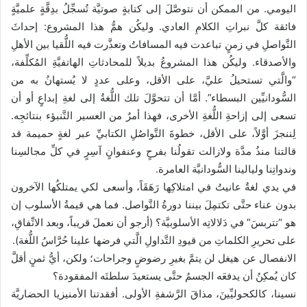
اليومي. من الممكن أن نتوصَّلَ إلى كتابةٍ صوتيَّة تُسجِّلُ بدِقَّةٍ علميَّةٍ
فائقة كلَّ نبراتِ الكلامِ العادي. وليكُن همُّ هذا المشروع: إحداثَ
التَّواصلِ في زمنٍ تباعدت فيه المسافاتُ وتعذَّرت فيه اللُّقيا بين الأهلِ
والأصدقاء. وليكُن هذا المشروعُ بديلاً للمحادثاتِ الهاتفيَّةِ المُكلِّفة،
“والَّتي تستحيلُ عليَّ، على الأقل، وعلى عددٍ لا يُستهانُ به من
السُّودانيِّين البسطاء”. أمَّا أن تتحوَّلَ تلك اللُّغةُ إلى لغةِ إبداعٍ أو أن
تسعى إلى إزاحةِ اللُّغةِ الأخرى، فهذا أمرٌ من العسير التَّنبؤء بنتائجِه.
لِننجزَ أوَّلاً، على الأقل، خطوةَ التَّواصُلِ الكتابيِّ عبر لغةٍ حميمة قد
قالتنا منذُ مدَّة ولازالت تقولُنا بفرحٍ وعنفوانٍ آسِرٍ في كلِّ مجالسِنا
وندواتِنا وليالينا السُّودانيَّة العامرة.
في يدي لغةٌ عانيتُ في امتلاكِها رَهَقَاً، وأسعى لكي يمتلكُها الآخرون
بدون عناء حتَّى تكتمِلَ بيننا دورةُ التَّواصل. فما هي قيمةُ الأسلوب إن
هو “تتربسَ” في دَلالاتِه الأسلوبيَّة؟ (أرجو أن نعملَ قريباً، وبعد الاتِّفاقِ،
على تحريرِ الكلماتِ من قيودِ التَّداولِ الَّتي فرضها علينا حُرَّاسُ اللُّغة).
الانفصال عن هيغل لن يتمَّ بغيرِ رضوضٍ وجراحات؛ ولكن، أيُّ ثمنٍ أقلَّ
كان يُمكِنُ أن يدفعَه الجسمُ حتَّى يستعيدَ سلطتَه المفقودة؟
نسينا، كالكحوليِّينَ، مذاقَ الرَّشفةِ الأولى. أفقدتنا الأمنيزيا الحضاريَّة