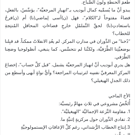
طعمَ الحنطةِ ولونَ الصَّباح.
يبدو أنَّ ما يُسمِّيه كمال أبوديب بـ”انهيارِ المرجعيَّة”، يؤسِّسُ، بالفعلِ،
فضاءً مفتوحاً لـِ”الكلام”، فهل (ن)أسى لِماضي(نا) أم (ن)فرحُ
باستعادتِ(نا) لحقِّ التَّملمُلِ خارجِ فضاءاتِ المحافلِ المُنتِجةِ
للخطاب؟
“دُخنا” من الدَّوران في مدارتِ المركز. لم يعُدِ الانفلاتُ ممكناً. قد قبِلنا
بوضعيَّتِنا الطَّرَفيَّة، ولكنَّنا لم نتحسَّس، كما ينبغي، أنظولوجيا وضعِنا
الطَّرَفي.
هل يدري أبوديب أنَّ انهيارَ المرجعيَّة يشمل، “قبل كلِّ حساب”، إخضاعَ
المركزِ المعرفيِّ نفسِه لترتيباتِ المراجعة؟ وأيُّ نواةٍ أبهى وأسطع من
ذلك الجدلِ الهيغيلي؟
الأخ الماحي
أُلخِّصُ مشروعي في ثلاثِ مهامَّ رئيسيَّة:
1. مقاومة النَّزعة الإجماليَّة “الهيغيليَّة”.
2. تفادي الدَّوران حول مركزيةٍ إثنيَّةٍ ما.
3.إنتاج الخطاب الرُّشداني، رغم كلِّ الإعاقاتِ الإبستمولوجيَّةِ
المتوقَّعة.