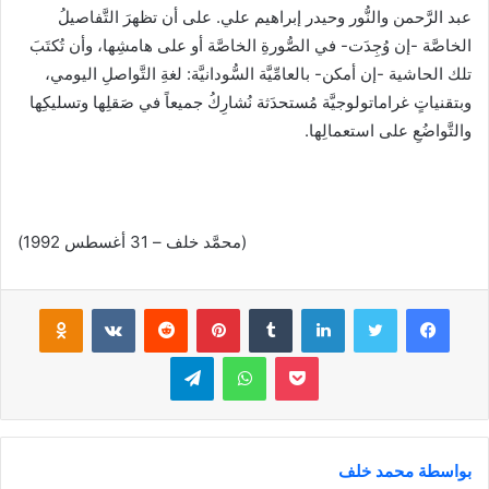
عبد الرَّحمن والنُّور وحيدر إبراهيم علي. على أن تظهرَ التَّفاصيلُ
الخاصَّة -إن وُجِدَت- في الصُّورةِ الخاصَّة أو على هامشِها، وأن تُكتَبَ
تلك الحاشية -إن أمكن- بالعامِّيَّة السُّودانيَّة: لغةِ التَّواصلِ اليومي،
وبتقنياتٍ غراماتولوجيَّة مُستحدَثة نُشارِكُ جميعاً في صَقلِها وتسليكِها
والتَّواضُعِ على استعمالِها.
(محمَّد خلف – 31 أغسطس 1992)
فيسبوك
تويتر
لينكدإن
‏Tumblr
بينتيريست
‏Reddit
‏VKontakte
Odnoklassniki
بوكيت
واتساب
تيلقرام
بواسطة محمد خلف