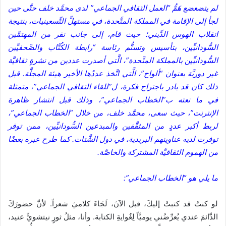
لم يتضعضع هَمُّ “العمل الثقافي الجماعي” لدى محمَّد خلف حتَّى حين
لجأ إلى الإقامة في المملكة المتَّحدة، في مستهلِّ التِّسعينيات، بنتيجة
انقلاب الهوس الدِّيني؛ حيث قام، إلى جانب نفر من المهتمِّين
السُّودانيِّين، بتأسيس وتسنُّم رئاسة “رابطة الكُتَّاب والصَّحفيِّين
السُّودانيِّين بالمملكة المتَّحدة”، الَّتي أصدرت عددين من نشرةٍ ثقافيَّة
غير دوريَّة بعنوان “ألواح”، الَّتي اتَّخذ عددُها الأخير هيئة المجلَّة. قبل
ذلك كان قد بادر باجتراح فكرة، ل”للقاء الثقافي الجماعي”، متمثلة
في ما نعته ب”الخطاب الجماعي”، وذلك قبل انتشار ظاهرة
الإنترنت”، حيث سعى، محمَّد خلف، من خلال “الخطاب الجماعي”،
لربط أكبر عددٍ من المثقَّفين والمبدعين السُّودانيِّين، ممن توفر
توفرت لديه عناوينهم البريدية، في دول الشَّتات. كما طرح عبره بعضًا
من الهموم الثقافيَّة المشتركة والخاصَّة.
ما يلي هو “الخطاب الجماعي”:
لو كنتُ قد كتبتُ إليكَ، قبل الآنَ، لَجَاءَ كلاميَ شعراً. لأنَّ حضورَكَ
الدَّائمَ عندي يُعرِّضُني يوميَّاً لِغُوايةِ الكتابة. وأنا، مثلُ ثورٍ نيتشويٍّ عنيد،