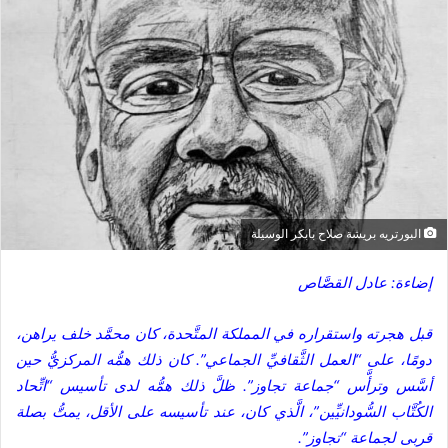
د
ا
إ
ل
ك
ت
ر
و
ن
ي
البورتريه بريشة صلاح بابكر الوسيلة
ا
إضاءة: عادل القصَّاص
قبل هجرته واستقراره في المملكة المتَّحدة، كان محمَّد خلف يراهن،
دومًا، على “العمل الثَّقافيِّ الجماعي”. كان ذلك همُّه المركزيُّ حين
أسَّس وترأَّس “جماعة تجاوز”. ظلَّ ذلك همُّه لدى تأسيس “اتِّحاد
الكُتَّاب السُّودانيِّين”، الَّذي كان، عند تأسيسه على الأقل، يمتُّ بصلة
قربى لجماعة “تجاوز”.