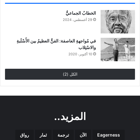
الخطابُ الجماعيُّ
29 أغسطس، 2024
في مُواجهةِ العاصفة: الفنُّ العظيمُ بين الأَسْلَبةِ
والاسْتِلاب
10 أكتوبر، 2020
الكل (2)
المزيد..
Eagerness
الآن
ترجمة
ثمار
رواق