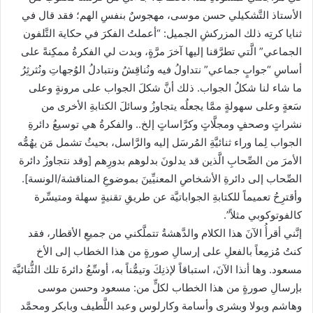
الأستاذ التَّشكيلي حسن موسى، مهجوسٌ بنفسِ الهم؛ فقد قال في
ثنايا كرتِه ذلك المزركشِ الجميل: “أعملتُ الفكرَ في حكاية التَّلفون
الجماعي” الَّتي تطرَّقنا إليها آخرَ مرَّةٍ، وبدت لي الفكرةُ ممكِنةً على
أساسِ “جوابٍ جماعي” نتداولُ فيه ونُناقِشُ ونتبادلُ الوُجهاتِ ونُثرثِرُ
ما شاء لنا شكلُ الجواب. ذلك أنَّ شكلَ الجواب على مرونةٍ وعلى
سَعةٍ وعلى سهولةٍ ممَّا يجعلُه يتجاوزُ وسائلَ الكتابةِ الأخرى من
نشراتٍ وصحفٍ ومجلَّاتٍ وكرَّاساتٍ إلخ.. والفكرةُ هي توسيعُ دائرةِ
الجواب لِما وراء ثنائيَّةِ المُرسَل إليه والرَّاسل، بحيثُ تشمل مَن يهُمُّه
الأمرَ من الصِّحابِ الَّذين قد يدلونَ بدلوهم بدورِهم [وقد نتجاوزُ دائرة
الصِّحاب إلى دائرةِ الأشخاصِ المعنيِّينَ بموضوعِ المناقشة/الونسة].
وأقترِحُ تعميماً للكتابةِ الجواباتيَّة عن طريقِ تقنيةٍ سهلة ومتيسِّرة
كالفوتوكوبي مثلاً”.
إنَّني أقرأُ الآنَ هذا الكلام والدَّهشةُ تتملَّكني من جميعِ الأقطار، فقد
كنتُ مُزمِعاً بالفعلِ على إرسالِ صورةٍ من هذا الخطاب إلى الأخ
مسعود. وها أنذا الآنَ، استباقاً لإذنِكَ وتيمُّناً به، أوسِّعُ دائرةَ تلك الثُّنائيَّة
بإرسالِ صورةٍ من هذا الخطاب لكلٍّ من: مسعود وحسن موسى
وهاشم وبولا وبشرى وأسامة وكارلوس وعبد اللَّطيف وبابكر ومحمَّد