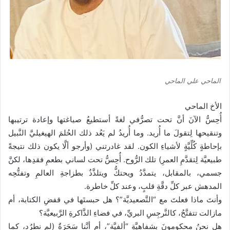
الماحي علي الماحي
الأخ الماحي
أُحِسُّ الآنَ أنَّ تحت تصرُّفي لغةً أستطيعُ صياغتها وإعادة ترتيبها
وتنقيحها لِتقولَ ما أُريد. وما أُريدُ لم يَعُد ذلك الحُلمَ الهيغيليَّ النَّبيل
بإحاطةٍ كُلِّيَّةٍ لأشياءِ الكون. لقد غادرتني (وأرجو ألَّا يكون ذلك نتيجةً
طبيعيَّة لِتقدَّمِ العمرِ) تلك الرُّوح. أُحِسُّ تحت لساني بطعمِ فقدِها، لكنَّ
جسمي، بالمقابل، يتمدَّدُ ويحتكُّ ويتلذَّذُ بطزاجةِ العالمِ وتفتُّحِه
المدهش عبر كلِّ دقَّةِ قلبٍ، وعند كلِّ خاطرة.
وأنتَ ماذا فعلتَ مع “التَّصعيديَّة”؟ هل حبستَها في قفضِ الكتابة، أم
مازالت تتفتَّحُ، كالنَّرجِسِ البريِّ، في فضاءِ الذَّاكرةِ الرَّبيعيَّة؟
هل نحنُ محكومونَ بشفاهيَّةٍ “ألفيَّة”، أم أنَّنا سَحَرَةٌ (لم نطرُد، كما