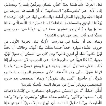
فعلَ الغربُ، شياطينَنا بعدُ) “نُغنِّي بلسانٍ ونرقُصُ بلسان” ونتسامَرُ،
إلى الأبد، عبر “طُقوسيَّاتِ” المشافهة؟ أم أنَّ المسافةَ المريعة بين
لغتِنا الحيَّة وتاريخِها الماثلِ أمامنا (والمنافسِ لها، في ذاتِ الوقت) لا
يُؤهِّلُنا للتَّوثيقِ والمساهمةِ الفاعلة؟ لماذا تعجزُ تلك اللُّغة الَّتي ظللنا
نتحاورُ بها منذُ أكثر من عشرينَ سنةً عن أن تقولَنا في صمتٍ وهي
تتمدَّدُ كحوريَّاتِ البحرِ في تابوتِ الكتابة؟
ولماذا بعد أن تلقَّينا في مدارسِنا الأوَّليَّة تلك الحزمةَ الأولى من
حروفِ الضِّياءِ نتوارى خجلاً حينما تطلُبُ مِنَّا أُمُّهاتُنا وخالاتُنا أن نخُطَّ
لهُنَّ مكتوباً للبلد أو لعزيزٍ غائب؟ وهل كان من الممكن أن نقولَ لهُنَّ،
حينها، إنَّنا كُنَّا نتهيَّأُ في مدارسِنا تلك، في الحقيقةِ، لأن ننسى، أو إنَّنا
كُنَّا، بالفعلِ، نستبدِلُ ألسِنتَنا وضوءَ عيونِنا بوهجٍ قوميٍّ مبين؟ ولماذا
لازلنا نقولُ، حتَّى هذه اللَّحظة، “كَدِي موضوع الجوابات دا خليهو
شويَّة، أو حأحاوِل أتَّصِل بيك تلفونيَّن؟ ولماذا تضعضعت بعد خروجِ
المستعمِر، وبوتائرَ أسرعَ من غيرِها، البنية التَّحتيَّة للبريد؟
أُفكِّرُ، أحياناً، أنَّه من الممكن بمجهوداتٍ متضافرة من كِلَيْنا، بالإضافة
إلى “مسعود” و”النُّور” و”هاشم محمَّد صالح” و”بشرى” و”بولا” و”عبد
اللَّطيف”، وربَّما تطولُ القائمة، أن نُبدِعَ مقابِلاً صوتيَّاً للغةِ تواصُلِنا