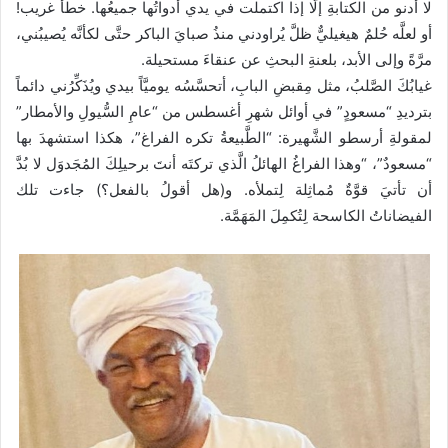
لا أدنو من الكتابةِ إلَّا إذا اكتملت في يدي أدواتُها جميعُها. خطأٌ غريب!
أو لعلَّه حُلمٌ هيغيليٌّ ظلَّ يُراودني منذُ صبايَ الباكر حتَّى لكأنَّه يُصيبُني،
مرَّةً وإلى الأبد، بلعنةِ البحثِ عن عنقاءَ مستحيلة.
غيابُكَ الصَّلبُ، مثل مِقبضِ البابِ، أتحسَّسُه يوميَّاً بيدي ويُذَكِّرُني دائماً
بترديدِ “مسعودٍ” في أوائل شهرِ أغسطس من “عامِ السُّيولِ والأمطار”
لمقولةِ أرسطو الشَّهيرة: “الطَّبيعةُ تكره الفراغ”، هكذا استشهدَ بها
“مسعودٌ”، “وهذا الفراغُ الهائلُ الَّذي تركتَه أنتَ برحيلِكَ المُجَدوَل لا بُدَّ
أن تأتيَ قوَّةٌ مُماثِلة لِتملأه. و(هل أقولُ بالفعل؟) جاءت تلك
الفيضاناتُ الكاسحة لِتُكمِلَ المَهَمَّة.