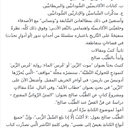
ب. كتابات الأكاديميِّين السُّودانيِّين والبريطانيِّين.
ج. مذكِّرات السِّياسيِّن والإداريِّين السُّودانيِّين.
وأستعينُ في ذلك بمطالعاتيَ السَّابقة و”ونساتي” مع الأصدقاء
وخلفيَّتيَ الأكاديميَّة واهتمامي بالنَّقدِ الأدبي؛ وفوق ذلك كلِّه، نظرةٌ
منفتِحَةٌ على التَّاريخِ باعتباره سلسلةً من أحداثٍ تدور (أو أدوارٍ تحدُث)
في فضاءاتٍ متقاطعة.
ثانياً: كتبٌ ومقالات
وأبدأُ بالطَّيِّب صالح
كتبتُ بحثاً بعنوان “موت ’الزَّين‘ أو ’عُرس‘ الماء: رواية ’عُرس الزَّين‘
كنموذجٍ للحواريَّة النَّصِّيَّة”، ستنشرُه مجلَّة “مواقف” -الَّتي يُحرِّرُها
أدونيسُ من باريسَ- في أواخرِ الخريفِ المقبل. وأشتغلُ الآنَ على
“الزَّين” في بحثٍ بعنوان “خطاب الأبله”. وفي البالِ، عدَّةُ مقالاتٍ
ومشروعُ كتابٍ عنِ الطَّيِّب صالح بعنوان: “المتنُ الرِّوائيُّ المفتوح –
دراسةٌ عن فنِّ القصِّ عند الطَّيِّب صالح”.
أعودُ لموضوعِ الكتابةِ مرَّةً أخرى.
الطَّيِّب صالح يقول: :لا أكتُبُ إلَّا إذا بلغ السَّيلُ الزُّبى”، وإنَّ “جميعَ
أنواعِ الكتابةِ بغيضٌ إلى نفسي”. وفي كلمةِ النَّاشر الَّتي تصدَّرت كتاب