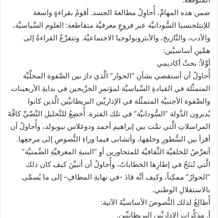
ضمن هذه المهامِّ، أُحاوِلُ مطالعةَ الجسد. أقومُ بقراءةٍ واسعة
للإنتلجنسيا السُّودانيَّة عبر فروعٍ معرفيَّة متقاطعة: العلوم السِّياسيَّة،
والأدب، والتَّاريخ، والأنثروبولوجيا الاجتماعيَّة. وتتفرَّعُ القراءةُ إلى
همَّينِ أساسيَّين:
أوَّلاً: بحثٌ أكاديمي
أُحاولُ أن أستقصي بشأنِ “الحوار” الَّذي دارَ بين الصَّفوة المحلِّيَّة
المتمثِّلة في القيادةِ السِّياسيَّة لمؤتمرِ الخرِّيجين في بدايةِ الأربعينات
والصَّفوة الأجنبيَّة المتمثِّلة في الإداريِّين البريطانيِّين الَّذين كانوا
يُديرون الدَّولة “السُّودانيَّة” في تلك الفترة. أُخضِعُ للتَّحليلِ النَّصِّيِّ كافَّةَ
المراسلاتِ الَّتي تمَّت بين إبراهيم أحمد ودوغلاس نيوبولد، وأُحاولُ أن
أقرأ بين السُّطورِ وخلفِها، وأتشابى فيما وراءِ النُّصوصِ إلى مرجعِها.
أتعرَّضُ للخلفيَّة الثَّقافيَّة للمتحاورين أوِ “البنيةِ المعرفيَّةِ الضِّمنيَّة”
الَّتي تُنتَجُ في إطارِها الخطاباتُ، وأُحاولُ أن أتبيَّنَ كيف كان ذلك
“الحوارُ” ممكِناً، وكيف أنَّه قادَ -في نهايةِ المطافِ- إلى ما يُسمَّى
بالاستقلالِ الوطني.
أُطالِعُ لذلك النُّصوصَ الأساسيَّةَ الآتية:
أ. مذكِّرات الإداريِّين البريطانيِّين.