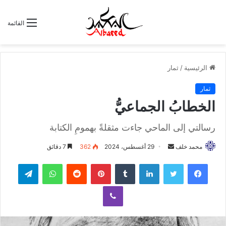
القائمة
الرئيسية
/
ثمار
ثمار
الخطابُ الجماعيُّ
رسالتي إلى الماحي جاءت مثقلةً بهمومِ الكتابة
محمد خلف
أ
29 أغسطس، 2024
362
7 دقائق
ر
لينكدإن
‏Tumblr
بينتيريست
‏Reddit
واتساب
تيلقرام
س
ل
ڤايبر
ب
ر
ي