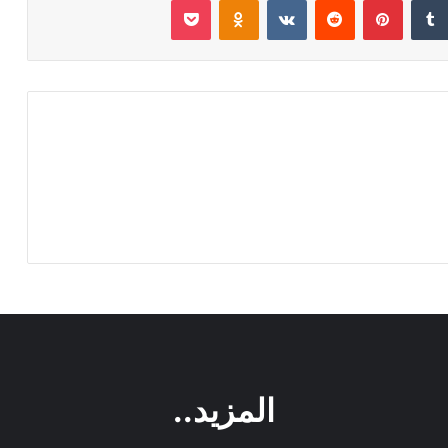
‏Tumblr
بينتيريست
‏Reddit
‏VKontakte
Odnoklassniki
بوكيت
المزيد..