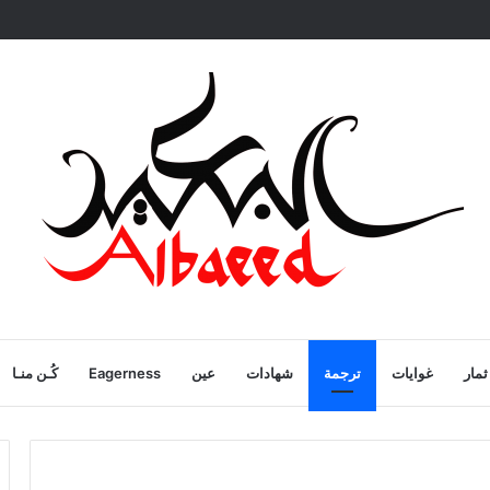
ية
ثمار
غوايات
ترجمة
شهادات
عين
Eagerness
كُـن منـا