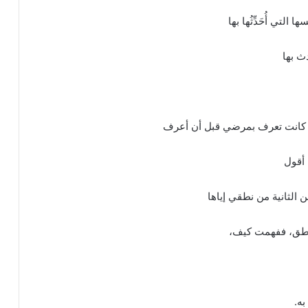
لتي أُحَدِّثُها بها
ث بها
اً، كانت تعرف بمرضي قبل أن أعرف
 أقول
من الثانية من نطقي إياها
لنطق، ففهمت كيف،
به.