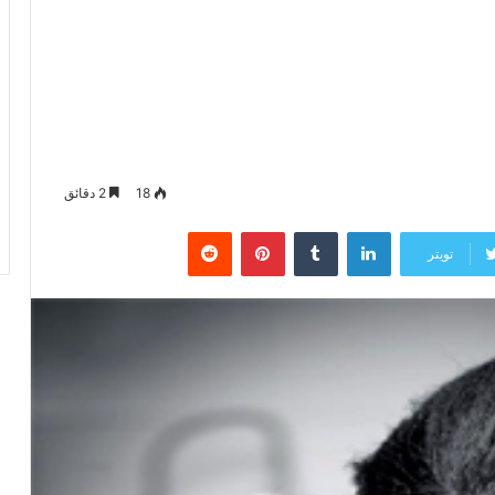
18
2 دقائق
لينكدإن
‏Tumblr
بينتيريست
‏Reddit
تويتر