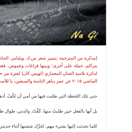
[مذكرة من المترجمة :يتميز شعر س.ك. ويليامز، الحائز
يتراكم، جملة على أخرى؛ وبينها فراغات وغموض، فقط ل
لدائرة تلاميذ الفنان المعماري (لويس كان) لفترة من 
الماضي ٢٠١٥ عن عمر يناهر الثامنة والسبعين، يا للأسى!]
حتى تلك اللحظة التي طلبت فيها من أمي أن تَكُفّ، أد
بل أنها بالفعل حين طلبتُ منها، كَفَّتْ. والدتي، طوال 
كلما تحدثت إليها بشيء مهم، تُحَرِّك شفتيها أثناء حديثي