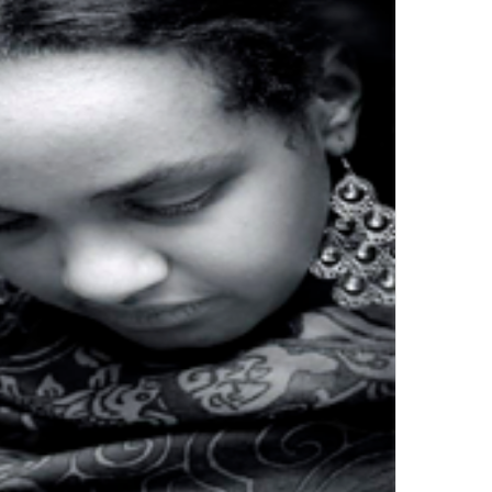
ت
ر
و
ن
ي
ا