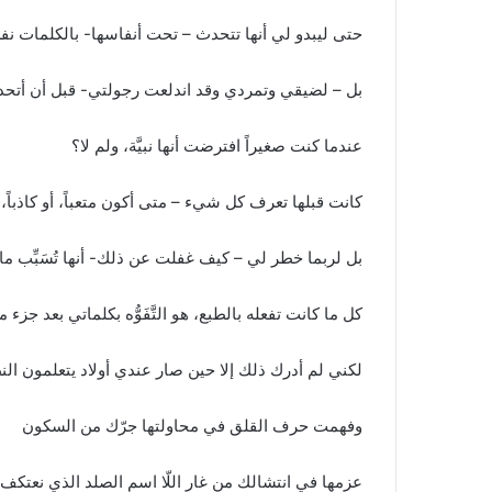
حتى ليبدو لي أنها تتحدث – تحت أنفاسها- بالكلمات نفسها ا
بل – لضيقي وتمردي وقد اندلعت رجولتي- قبل أن أتحد
عندما كنت صغيراً افترضت أنها نبيَّة، ولم لا؟
كانت قبلها تعرف كل شيء – متى أكون متعباً، أو كاذب
بل لربما خطر لي – كيف غفلت عن ذلك- أنها تُسَبِّب ما
كل ما كانت تفعله بالطبع، هو التَّفَوُّه بكلماتي بعد جزء 
لكني لم أدرك ذلك إلا حين صار عندي أولاد يتعلمون ا
وفهمت حرف القلق في محاولتها جرّك من السكون
عزمها في انتشالك من غار اللّا اسم الصلد الذي نعتكف 