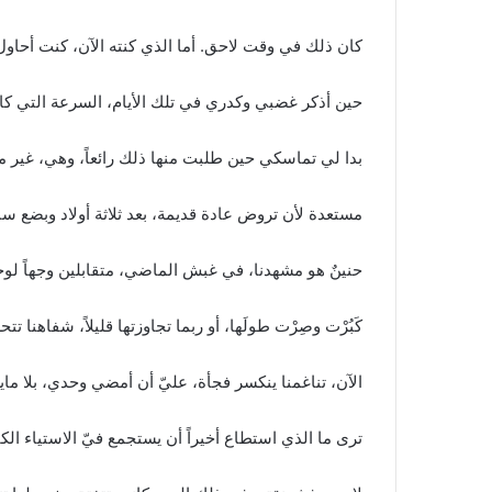
كان ذلك في وقت لاحق. أما الذي كنته الآن، كنت أحاول ج
حين أذكر غضبي وكدري في تلك الأيام، السرعة التي ك
بدا لي تماسكي حين طلبت منها ذلك رائعاً، وهي، غير 
مستعدة لأن تروض عادة قديمة، بعد ثلاثة أولاد وبضع سنو
حنينٌ هو مشهدنا، في غبش الماضي، متقابلين وجهاً لوجه
كَبُرْت وصِرْت طولَها، أو ربما تجاوزتها قليلاً، شفاهنا ت
الآن، تناغمنا ينكسر فجأة، عليّ أن أمضي وحدي، بلا مايست
ترى ما الذي استطاع أخيراً أن يستجمع فيّ الاستياء الك