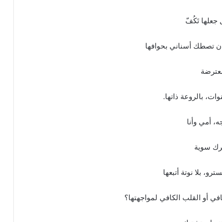
علها تَكُفّ
ان تصطك أسناني بحوافها
معترضة
ات، بالروعة ذاتها.
، أمي وأنا
تحرك سوية
رو، بلا نوتة أتبعها
افي أو القلب الكافي لمواجهتها؟