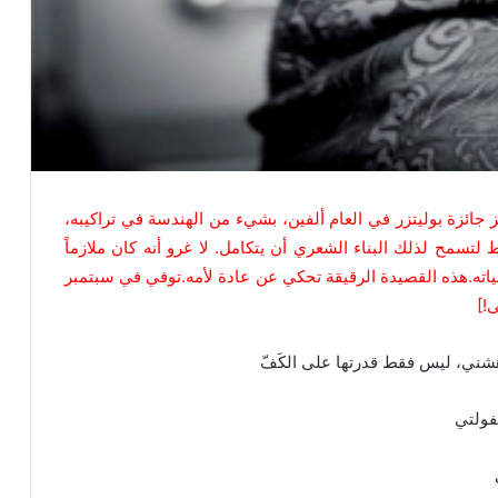
 جائزة بوليتزر في العام ألفين، بشيء من الهندسة في تراكيبه،
تسمح لذلك البناء الشعري أن يتكامل. لا غرو أنه كان ملازماً
حياته.هذه القصيدة الرقيقة تحكي عن عادة لأمه.توفي في سبتمبر
هشني، ليس فقط قدرتها على الكَفّ
طفولتي