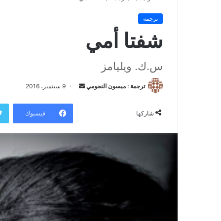
ترجمة
شفتا أمي
س.ك. ويليامز
ترجمة : ميسون النجومي
أ
9 سبتمبر، 2016
ر
س
فيسبوك
شاركها
ل
ب
ر
ي
د
ا
إ
ل
ك