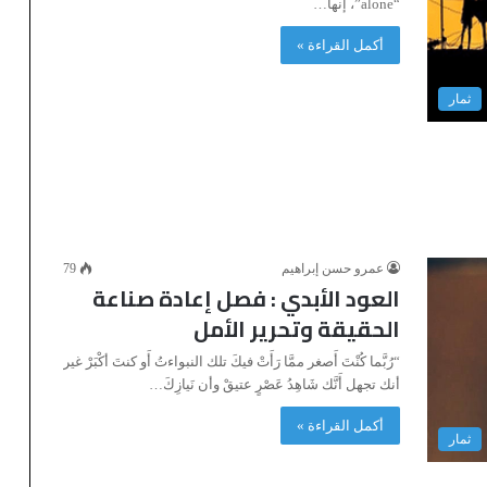
“alone”، إنها…
أكمل القراءة »
ثمار
عمرو حسن إبراهيم
79
العود الأبدي : فصل إعادة صناعة
الحقيقة وتحرير الأمل
“رُبَّما كُنْتَ أَصغر ممَّا رَأَتْ فيكَ تلك النبواءتُ أَو كنتَ أكْبَرْ غير
أنك تجهل أَنَّك شَاهِدُ عَصْرٍ عتيقْ وأن نَيازِكَ…
أكمل القراءة »
ثمار