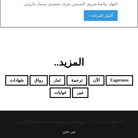
النهار، مانحةً شروق الشمس شرف تعميدي بسمار ماروني…
أكمل القراءة »
المزيد..
Eagerness
الآن
ترجمة
ثمار
رواق
شهادات
عين
غوايات
© حقوق النشر 2026، جميع الحقوق محفوظة مجلة البعيد الإلكترونية
من نحن