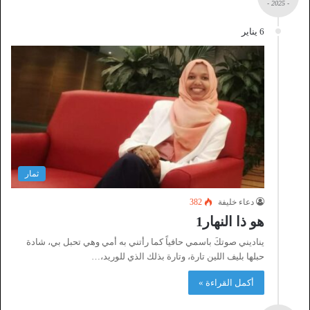
- 2025 -
6 يناير
ثمار
دعاء خليفة
382
هو ذا النهار1
يناديني صوتكَ باسمي حافياً كما رأتني به أمي وهي تحبل بي، شادة
حبلها بليف اللين تارة، وتارة بذلك الذي للوريد،…
أكمل القراءة »