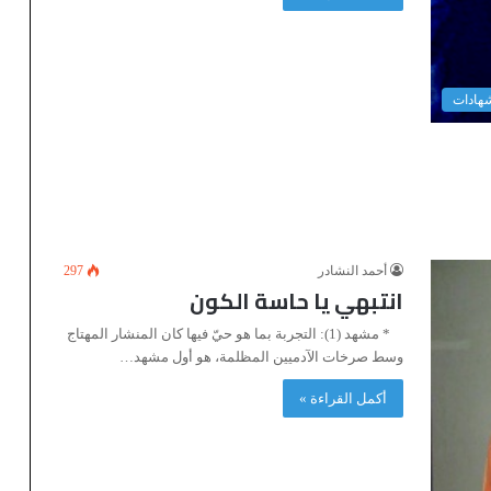
هادات
أحمد النشادر
297
انتبهي يا حاسة الكون
* مشهد (1): التجربة بما هو حيّ فيها كان المنشار المهتاج
وسط صرخات الآدميين المظلمة، هو أول مشهد…
أكمل القراءة »