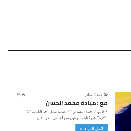
أحمد النشادر
93
مع : ميادة محمد الحسن
* قابلها / أحمد النشادر * * عندما سئل أحد الكتاب “لا
أذكره” عن كتابته لنوعين من أجناس الفن، قال…
أكمل القراءة »