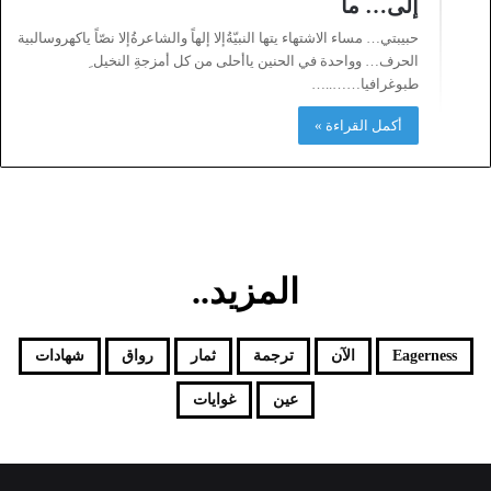
إلى… ما
حبيبتي… مساء الاشتهاء يتها النبيّةُإلا إلهاً والشاعرةُإلا نصّاً ياكهروسالبية
الحرف… وواحدة في الحنين ياأحلى من كل أمزجةِ النخيل ِ
طبوغرافيا……..…
أكمل القراءة »
المزيد..
Eagerness
الآن
ترجمة
ثمار
رواق
شهادات
عين
غوايات