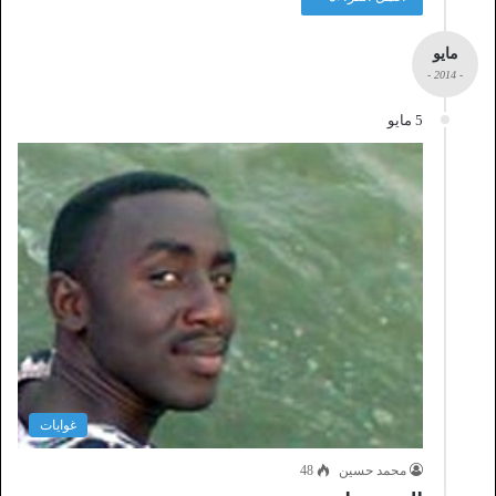
مايو
- 2014 -
5 مايو
غوايات
محمد حسين
48