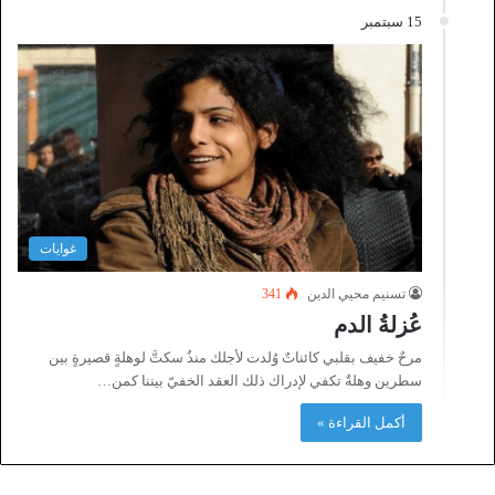
15 سبتمبر
غوايات
تسنيم محيي الدين
341
عُزلةُ الدم
مرحٌ خفيف بقلبي كائناتٌ وُلدت لأجلك منذُ سكتَّ لوهلةٍ قصيرةٍ بين
سطرين وهلةٌ تكفي لإدراك ذلك العقد الخفيّ بيننا كمن…
أكمل القراءة »