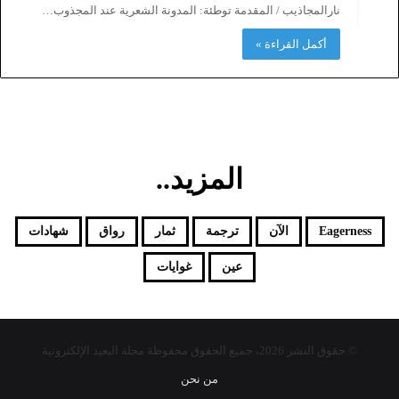
نارالمجاذيب / المقدمة توطئة: المدونة الشعرية عند المجذوب…
أكمل القراءة »
المزيد..
Eagerness
الآن
ترجمة
ثمار
رواق
شهادات
عين
غوايات
© حقوق النشر 2026، جميع الحقوق محفوظة مجلة البعيد الإلكترونية
من نحن