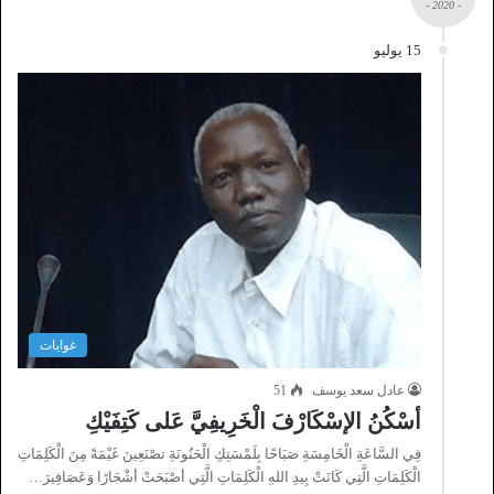
- 2020 -
15 يوليو
غوايات
عادل سعد يوسف
51
أسْكُنُ الإسْكَارْفَ الْخَرِيفِيَّ عَلى كَتِفَيْكِ
فِي السَّاعَةِ الْخَامِسَةِ صَبَاحًا بِلَمْسَتِكِ الْحَنُونَةِ تصْنَعِينَ غَيْمَةً مِنَ الْكَلِمَاتِ
الْكَلِمَاتِ الَّتِي كَانَتْ بِيدِ اللهِ الْكَلِمَاتِ الَّتِي أصْبَحَتْ أشْجَارًا وَعَصَافِيرَ…