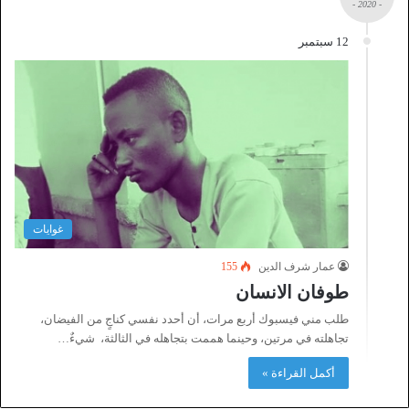
- 2020 -
12 سبتمبر
غوايات
عمار شرف الدين
155
طوفان الانسان
طلب مني فيسبوك أربع مرات، أن أحدد نفسي كناجٍ من الفيضان،
تجاهلته في مرتين، وحينما هممت بتجاهله في الثالثة، شيءٌ…
أكمل القراءة »